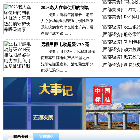
[
西部美食
]·
“马拉
2026老人在家使用的制氧
[
西部美食
]·
当寿司
摘要：随着年龄增长，老年
[
西部美食
]·
Real
人心肺功能逐渐衰退，慢性呼吸
[
西部经济
]·
农业银
系统疾病发病率也随之升高，居
家氧疗成为很……
[
西部经济
]·
服务零
[
西部经济
]·
5L制氧
远程甲醇电动超级VAN亮
[
西部经济
]·
动力焕新
摘要：5月22日，远程新能源
[
西部经济
]·
派安盈
商用车甲醇电动产品品鉴之旅・
沈阳站隆重启幕。活动聚焦甲醇
[
西部经济
]·
新春服
能源低温场……
陕西资讯
重庆资讯