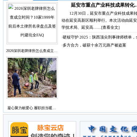
延安市重点产业科技成果转化
12月30日，延安市重点产业科技成果
动在延安高新区顺利举行。本次活动由延安
学技术局、延安高……
[查看全文]
·
硬核守护 2025：陕西顶尖刑事律师榜单，
·
多方合力，破获十余万元路产被盗案
2026深圳老牌律所怎么查成立…
凝心聚力献爱心 履职担当暖…