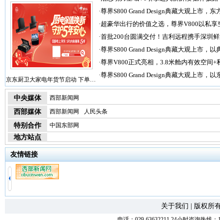
·
尊界S800 Grand Design典藏大观上市，东
·
超豪华出行的价值之选，尊界V800以私享
·
首批200台圆满交付！吉利远程携手深圳
·
尊界S800 Grand Design典藏大观上市，以
·
尊界V800正式亮相，3.8米舱内有效空间+
·
尊界S800 Grand Design典藏大观上市，以
京东厨卫大家电年货节启动 下单…
中央媒体
西部新闻网
西部媒体
西部新闻网
人民头条
特别合作
中国东部网
地方站点
友情链接
关于我们
|
版权所
电话：029-63632211 24小时咨询热线：1