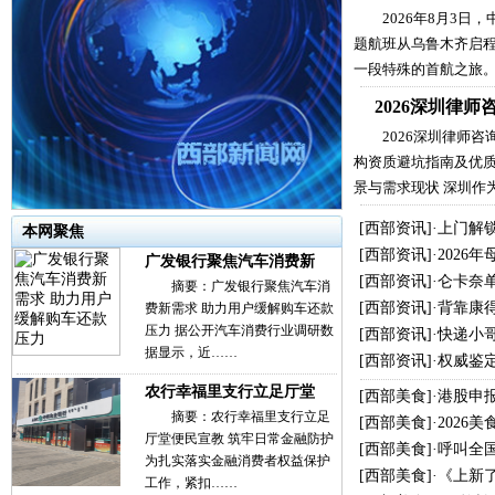
2026年8月3日
题航班从乌鲁木齐启
一段特殊的首航之旅
2026深圳律
2026深圳律师
构资质避坑指南及优质
景与需求现状 深圳作
[
西部资讯
]·
上门解
本网聚焦
[
西部资讯
]·
2026
广发银行聚焦汽车消费新
[
西部资讯
]·
仑卡奈单
摘要：广发银行聚焦汽车消
[
西部资讯
]·
背靠康
费新需求 助力用户缓解购车还款
压力 据公开汽车消费行业调研数
[
西部资讯
]·
快递小哥
据显示，近……
[
西部资讯
]·
权威鉴
农行幸福里支行立足厅堂
[
西部美食
]·
港股申
摘要：农行幸福里支行立足
[
西部美食
]·
2026
厅堂便民宣教 筑牢日常金融防护
[
西部美食
]·
呼叫全
为扎实落实金融消费者权益保护
[
西部美食
]·
《上新
工作，紧扣……