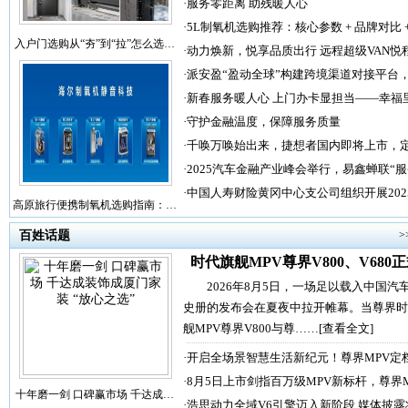
·
服务零距离 助残暖人心
·
5L制氧机选购推荐：核心参数 + 品牌对比 
入户门选购从“夯”到“拉”怎么选…
·
动力焕新，悦享品质出行 远程超级VAN悦
·
派安盈“盈动全球”构建跨境渠道对接平台
·
新春服务暖人心 上门办卡显担当——幸福
·
守护金融温度，保障服务质量
·
千唤万唤始出来，捷想者国内即将上市，
·
2025汽车金融产业峰会举行，易鑫蝉联“
·
中国人寿财险黄冈中心支公司组织开展202
高原旅行便携制氧机选购指南：…
百姓话题
>
时代旗舰MPV尊界V800、V680
2026年8月5日，一场足以载入中国汽
史册的发布会在夏夜中拉开帷幕。当尊界时
舰MPV尊界V800与尊……
[查看全文]
·
开启全场景智慧生活新纪元！尊界MPV定
·
8月5日上市剑指百万级MPV新标杆，尊界
十年磨一剑 口碑赢市场 千达成…
·
浩思动力全域V6引擎迈入新阶段 媒体披露