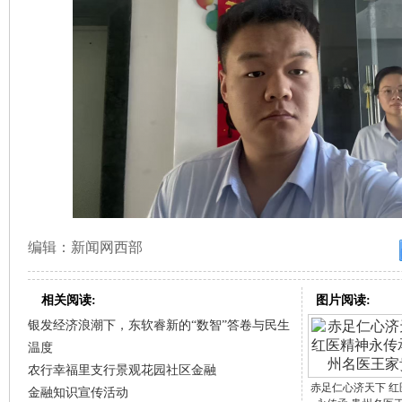
编辑：新闻网西部
相关阅读:
图片阅读:
银发经济浪潮下，东软睿新的“数智”答卷与民生
温度
农行幸福里支行景观花园社区金融
赤足仁心济天下 红
金融知识宣传活动