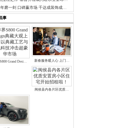
年磨一剑 口碑赢市场 千达成装饰成…
说事
新春服务暖人心 上门…
800 Grand Desi…
闽侯县内各片区优质…