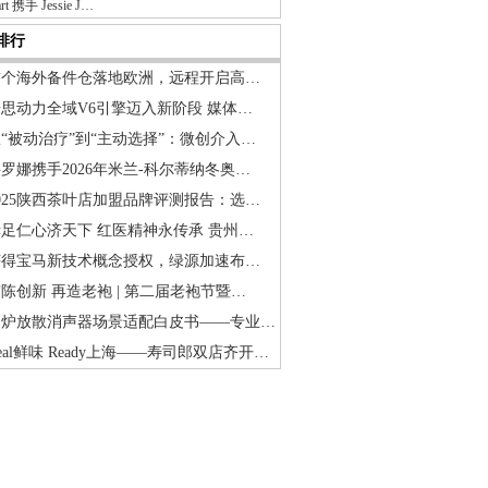
rt 携手 Jessie J…
排行
首个海外备件仓落地欧洲，远程开启高…
思动力全域V6引擎迈入新阶段 媒体…
“被动治疗”到“主动选择”：微创介入…
罗娜携手2026年米兰-科尔蒂纳冬奥…
025陕西茶叶店加盟品牌评测报告：选…
足仁心济天下 红医精神永传承 贵州…
获得宝马新技术概念授权，绿源加速布…
陈创新 再造老袍 | 第二届老袍节暨…
高炉放散消声器场景适配白皮书——专业…
eal鲜味 Ready上海——寿司郎双店齐开…