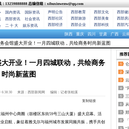
13259888888
总编信箱：xibuxinwenw@qq.com
声明公告
西部教育
西部文化
西部健
心
国内资讯
国际资讯
西部社区
西部旅游
西部美食
西部房
焦
西部资讯
社会资讯
西部经济
西部企业
西部科技
西部汽
条
二 十 大
娱乐资讯
陕西
重庆
四川
甘肃
广西
云
商务会馆盛大开业！一月四城联动，共绘商务时尚新蓝图
推荐
盛大开业！一月四城联动，共绘商务
仑
深
时尚新蓝图
“
:38:30
来源：西部新闻网 编辑：记者张柏溪
复制链接
馆在福州中心商圈（鼓楼区东街59号三山大厦）盛大启幕。活
事业启航，象征着雅戈尔与福州城市发展同频共振，携手共创