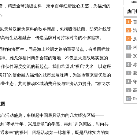
sma
服务，精选全球顶级面料，秉承百年红帮匠心工艺，为福州的
热门
验。
列以天然汉麻为原料的秋冬新品，包括吸湿抗菌、防紫外线等
浩
与高端生活相融合，传递品牌对可持续时尚的不懈追求。
从
科
波同样向海而生，同是海上丝绸之路的重要节点，有着同样敢
2
精神。雅戈尔福州商务会馆的落地，不仅是大店战略实施的
赤
作伙伴深度交流的新起点。我们希望以‘福启’为名，以这座
美好’的使命融入福州的城市发展脉搏，为当地带来更优质的
守
业生态，共同推动区域消费升级与经济活力提升。”雅戈尔
R
蓝图
城市活动盛典，串联起中国最具活力的几大经济区域——
，到“孝承千年，兴启新章”的孝感，再到“圳兴湾区，时尚共
商通未来”的福州，四场活动如一脉相承，既是品牌实力的集