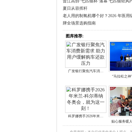
晋江高协“七匹狼杯”落幕 七匹狼轻风P
夏日从容挥杆
老人用的制氧机哪个好？2026 年医用
牌全场景选购指南
图库推荐:
广发银行聚焦汽车消…
“马拉松之神
科罗娜携手2026年米…
贴心服务暖人
免责声明：本文仅代表作者个人观点，