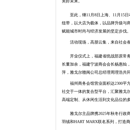
美好未来。
至此，继11月8日上海、11月1
纽带，以大店为载体，以品牌升级与
赋能城市时尚与经济发展的坚定步伐
活动现场，高朋云集，来自社会各
开业仪式上，福建省统战部原常
长董加余，福建宁波商会会长杨惠灿
萍，雅戈尔赣闽公司总经理周理浩共
福州商务会馆营业面积达2300
社交于一体的复合型平台，汇聚雅戈尔
高端定制、从休闲生活到文化品位的
雅戈尔主品牌携2025年秋冬行
羽绒和HART MARX联名系列，打