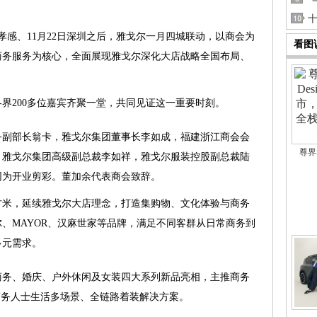
十
5日孝感、11月22日深圳之后，雅戈尔一月四城联动，以商会为
看图
商务服务为核心，全面展现雅戈尔深化大店战略全国布局、
。
界200多位嘉宾齐聚一堂，共同见证这一重要时刻。
务副部长翁卡，雅戈尔集团董事长李如成，福建浙江商会会
尊界S
，雅戈尔集团高级副总裁李如祥，雅戈尔服装控股副总裁陆
同为开业剪彩。董加余代表商会致辞。
平方米，延续雅戈尔大店理念，打造集购物、文化体验与商务
、MAYOR、汉麻世家等品牌，满足不同客群从日常商务到
多元需求。
政商务、婚庆、户外休闲及女装四大系列新品亮相，主推商务
造商务人士生活多场景、全链路着装解决方案。