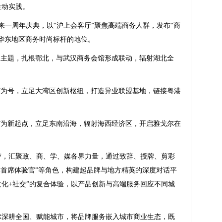
生动实践。
迎来一周年庆典，以“沪上会客厅”聚焦高端商务人群，发布“商
华东地区商务时尚标杆的地位。
兴”为主题，扎根鄂北，与武汉商务会馆形成联动，辐射湖北全
圳兴”为号，立足大湾区创新枢纽，打造异业联盟基地，链接粤港
福启”为新起点，立足东南沿海，辐射海西经济区，开启雅戈尔在
带，汇聚政、商、学、媒各界力量，通过致辞、授牌、剪彩
品牌首席体验官”等角色，构建起品牌与地方精英的深度对话平
文化+社交”的复合体验，以产品创新与高端服务回应不同城
尔深耕全国、赋能城市，将品牌服务嵌入城市商业生态，既