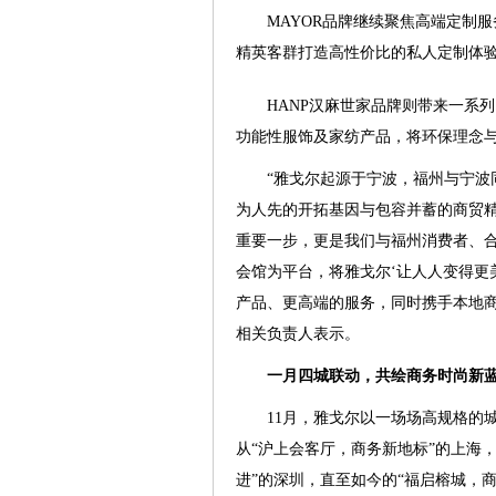
MAYOR品牌继续聚焦高端定制
精英客群打造高性价比的私人定制体
HANP汉麻世家品牌则带来一系
功能性服饰及家纺产品，将环保理念
“雅戈尔起源于宁波，福州与宁
为人先的开拓基因与包容并蓄的商贸
重要一步，更是我们与福州消费者、合
会馆为平台，将雅戈尔‘让人人变得更
产品、更高端的服务，同时携手本地商
相关负责人表示。
一月四城联动，共绘商务时尚新
11月，雅戈尔以一场场高规格的
从“沪上会客厅，商务新地标”的上海
进”的深圳，直至如今的“福启榕城，