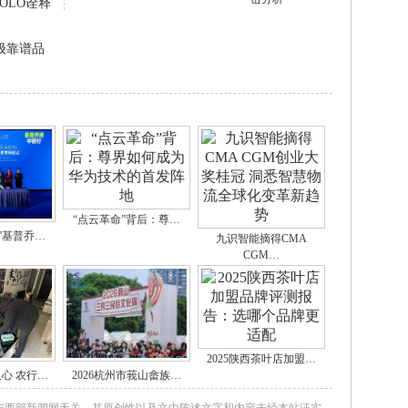
击分析
OLO诠释
级靠谱品
“点云革命”背后：尊…
”基普乔…
九识智能摘得CMA
CGM…
2025陕西茶叶店加盟…
心 农行…
2026杭州市莪山畲族…
与西部新闻网无关。其原创性以及文中陈述文字和内容未经本站证实，