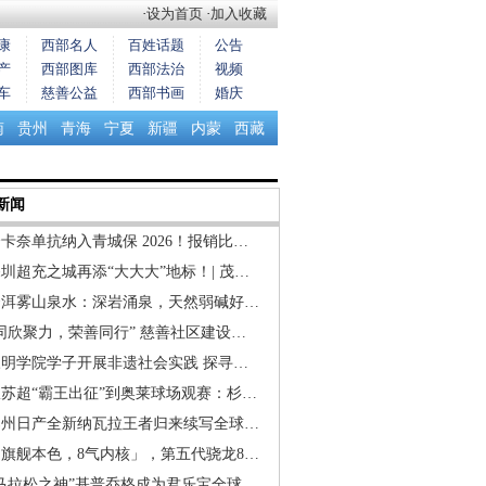
·
设为首页
·
加入收藏
康
西部名人
百姓话题
公告
产
西部图库
西部法治
视频
车
慈善公益
西部书画
婚庆
南
贵州
青海
宁夏
新疆
内蒙
西藏
新闻
卡奈单抗纳入青城保 2026！报销比…
圳超充之城再添“大大大”地标！| 茂…
云洱雾山泉水：深岩涌泉，天然弱碱好…
同欣聚力，荣善同行” 慈善社区建设…
三明学院学子开展非遗社会实践 探寻…
从苏超“霸王出征”到奥莱球场观赛：杉…
郑州日产全新纳瓦拉王者归来续写全球…
「旗舰本色，8气内核」，第五代骁龙8…
“马拉松之神”基普乔格成为君乐宝全球…