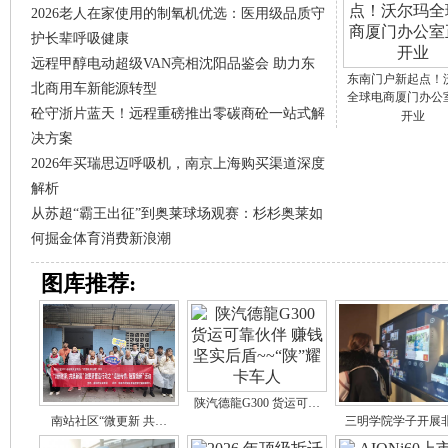
2026老人在家使用的制氧机优选：医用级品质守
护长辈呼吸健康
远程甲醇电动超级VAN亮相沈阳品鉴会 助力东
东南门户新起点！
北商用车新能源转型
全球电商厦门办公
砼守浙片蓝天！远程重磅推出零碳商砼一站式解
开业
决方案
2026年买瑞思迈呼吸机，南京上海购买渠道深度
解析
从苏超“霸王出征”到奥莱球场观赛：杉杉奥莱如
何掘金体育消费新浪潮
图库推荐:
陕汽德龍G300 货运可…
南站社区“微更新 共…
三明学院学子开展