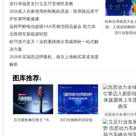
农行幸福里支行立足厅堂便民宣教
2026老人在家使用的制氧机优选：医用级品质守
护长辈呼吸健康
桂林全球旅居大会-
远程甲醇电动超级VAN亮相沈阳品鉴会 助力东
国：入境游前瞻研
话行业新风
北商用车新能源转型
砼守浙片蓝天！远程重磅推出零碳商砼一站式解
决方案
2026年买瑞思迈呼吸机，南京上海购买渠道深度
解析
图库推荐:
浩思动力全域V6引
百元级热像仪卷王？R…
2025生物医药供应链…