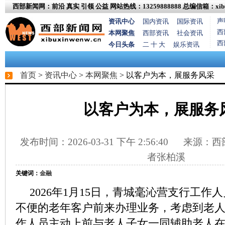
西部新闻网：前沿 真实 引领 公益
网站热线：13259888888
总编信箱：xibux
声
资讯中心
国内资讯
国际资讯
西
本网聚焦
西部资讯
社会资讯
西
今日头条
二 十 大
娱乐资讯
首页
>
资讯中心
>
本网聚焦
> 以客户为本，展服务风采
以客户为本，展服务
发布时间：2026-03-31 下午 2:56:40
来源：西部
者张柏溪
关键词：
金融
2026年1月15日，青城毫沁营支行工作
不便的老年客户前来办理业务，考虑到老
作人员主动上前与老人子女一同辅助老人