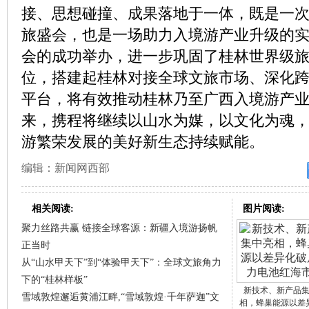
接、思想碰撞、成果落地于一体，既是一
旅盛会，也是一场助力入境游产业升级的
会的成功举办，进一步巩固了桂林世界级
位，搭建起桂林对接全球文旅市场、深化
平台，将有效推动桂林乃至广西入境游产
来，携程将继续以山水为媒，以文化为魂
游繁荣发展的美好新生态持续赋能。
编辑：新闻网西部
相关阅读:
图片阅读:
聚力丝路共赢 链接全球客源：新疆入境游扬帆
正当时
从“山水甲天下”到“体验甲天下”：全球文旅角力
下的“桂林样板”
新技术、新产品
雪域敦煌邂逅黄浦江畔,“雪域敦煌·千年萨迦”文
相，蜂巢能源以差