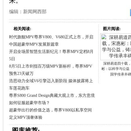
来。
编辑：新闻网西部
相关阅读:
图片阅读:
时代旗舰MPV尊界V800、V680正式上市，开启
中国超豪华MPV发展新篇章
开启全场景智慧生活新纪元！尊界MPV定档8月
5日
深耕易道四十载
8月5日上市剑指百万级MPV新标杆，尊界MPV
彬：以科学与公益
预售23天破万
国学传承丰
浩思动力全域V6引擎迈入新阶段 媒体披露将上
车莲花跑车
尊界S800 Grand Design典藏大观上市，东方意境
如何征服超豪华市场？
超豪华出行的价值之选，尊界V800以私享空间
定义MPV顶奢体验
图库推荐: