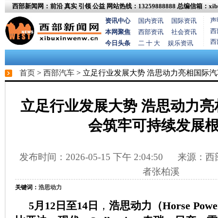
西部新闻网：前沿 真实 引领 公益
网站热线：13259888888
总编信箱：xibux
声
资讯中心
国内资讯
国际资讯
西
本网聚焦
西部资讯
社会资讯
西
今日头条
二 十 大
娱乐资讯
首页
>
西部汽车
> 立足行业发展大势 浩思动力亮相国际
立足行业发展大势 浩思动力亮
会筑牢可持续发展
发布时间：2026-05-15 下午 2:04:50
来源：西部
者张柏溪
关键词：
浩思动力
5月12日至14日
，
浩思动力（Horse Power