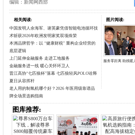
编辑：新闻网西部
相关阅读:
图片阅读:
中国发明人余海军、谢英豪凭借智能电池循环技
术斩获2026年欧洲发明家奖双项殊荣
本洲品牌哲学：以 “健康财税” 重构企业经营的
底层逻辑
上门延伸金融服务 走进工地服务
服务零距离 助残暖人心
金融服务进一线 暖心关怀环卫人
晋江高协“七匹狼杯”落幕 七匹狼轻风POLO诠释
夏日从容挥杆
老人用的制氧机哪个好？2026 年医用级靠谱品
牌全场景选购指南
图库推荐: