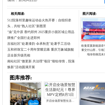
相关阅读:
图片阅读:
512院落邻里趣味运动会火热开赛：自组织牵
头，共绘“熟人社区”新图景
“渝”见中原 香约郑州 2025重庆小面区域公用品
牌推广全国行走进郑州
吉福社区“处暑漆韵·伞承秋意”处暑手工活动
欧曼星翼新能源牵
玉和祥珠宝二十周年荣耀启幕 重庆万象城旗舰
量交付山西，引领
地绿色物流未
店全新升级亮相
南站社区“微更新 共治理”项目“墙绘传情，院落
焕新”活动圆满开展
图库推荐:
开启全场景智慧生活…