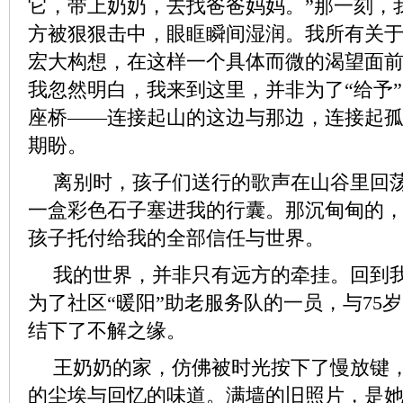
它，带上奶奶，去找爸爸妈妈。”那一刻，
方被狠狠击中，眼眶瞬间湿润。我所有关于“
宏大构想，在这样一个具体而微的渴望面
我忽然明白，我来到这里，并非为了“给予
座桥——连接起山的这边与那边，连接起
期盼。
离别时，孩子们送行的歌声在山谷里回
一盒彩色石子塞进我的行囊。那沉甸甸的
孩子托付给我的全部信任与世界。
我的世界，并非只有远方的牵挂。回到
为了社区“暖阳”助老服务队的一员，与75
结下了不解之缘。
王奶奶的家，仿佛被时光按下了慢放键
的尘埃与回忆的味道。满墙的旧照片，是