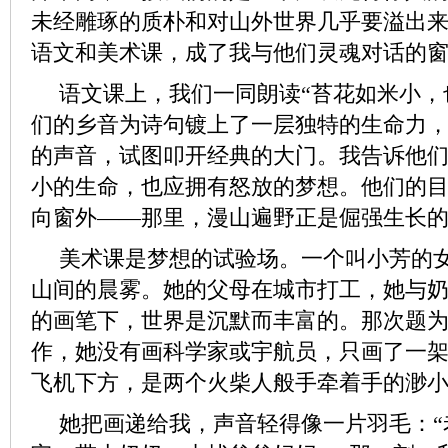
未经雕琢的质朴和对山外世界几乎要溢出
语文和美术课，成了我与他们灵魂对话的
语文课上，我们一同朗读“苔花如米小，
们的乡音为诗句镀上了一层独特的生命力
的声音，试图叩开经典的大门。我告诉他
小的生命，也应拥有怒放的梦想。他们的
向窗外——那里，漫山遍野正是倔强生长
美术课是梦想的试验场。一个叫小芳的
山间的晨雾。她的父母在城市打工，她与
的画笔下，世界是沉默而丰富的。那次题
作，她没有画科学家或宇航员，只画了一
飞机下方，是两个火柴人般手牵着手的渺
她把画递给我，声音轻得像一片羽毛：“