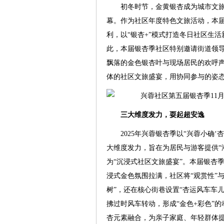
初冬时节，金黄银杏成为城市文旅消
幕。作为社区年度特色文旅活动，本届
利，以“银杏+”模式打造冬日社区生
此，本届银杏季社区特别邀请街道领
飘落的金色银杏叶与现场居民的欢呼
体的社区文旅盛宴，用协同参与的姿态
三大维度发力，耍起超安逸
2025年兴蓉银杏季以“兴蓉小确
大维度发力，旨在为居民与游客提供“潮
为“沉浸式社区文旅盛宴”。本届银杏
浸式金色氛围拉满，社区将“观赏性”
树”，还在核心街巷设置“杏运风车车
拂过时风车转动，形成“金色+彩色”的
杏元素融合，为亲子家庭、年轻群体提