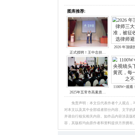
图库推荐:
2026 年顶
正式授聘！王中念担…
1100W+观
2025年五常市高素质…
免责声明：本文仅代表作者个人观点，
对本文以及其中全部或者部分内容、文字的
并请自行核实相关内容。如作品内容涉及版
容，其版权均由原作者和资料提供方所拥有