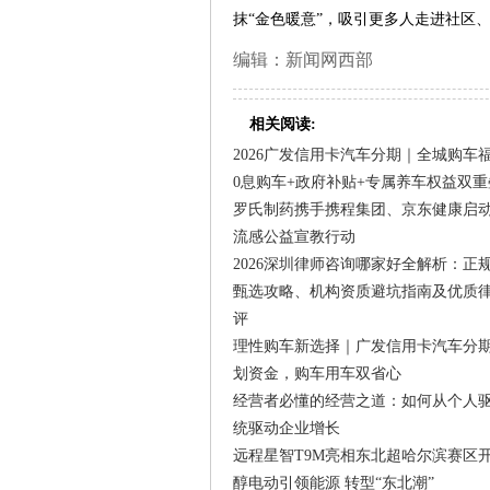
抹“金色暖意”，吸引更多人走进社区
编辑：新闻网西部
相关阅读:
2026广发信用卡汽车分期｜全城购车
0息购车+政府补贴+专属养车权益双重
罗氏制药携手携程集团、京东健康启
流感公益宣教行动
2026深圳律师咨询哪家好全解析：正
甄选攻略、机构资质避坑指南及优质
评
理性购车新选择｜广发信用卡汽车分
划资金，购车用车双省心
经营者必懂的经营之道：如何从个人
统驱动企业增长
远程星智T9M亮相东北超哈尔滨赛区
醇电动引领能源 转型“东北潮”