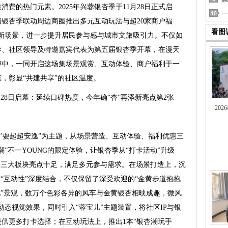
费的热门元素。2025年兴蓉银杏季于11月28日正式启
银杏季联动周边商圈推出多元互动玩法与超20家商户福
看图
活新场景，进一步提升居民参与感与城市文旅吸引力。不仅如
导、社区领导及特邀嘉宾代表为第五届银杏季开幕，在漫天
声中，一同开启这场集场景观赏、互动体验、商户福利于一
，彰显“共建共享”的社区温度。
20
‘杏’耍起超安逸”为主题，从场景营造、互动体验、福利优惠三
”不一YOUNG的限定体验，让银杏季从“打卡活动”升级
季三大板块亮点十足，满足多元参与需求。在场景打造上，沉
与“互动性”深度结合，不仅保留了深受欢迎的“金黄步道抱抱
儿”景观，数万个色彩各异的风车与金黄银杏相映成趣，微风
动态视觉效果，同时引入“蓉宝儿”主题装置，将社区IP与银
供更多打卡选择；在互动玩法上，推出1本“银杏潮玩手