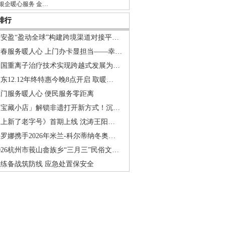
银企暖心服务 金…
排行
派安盈“盈动全球”构建跨境渠道对接平…
新春服务暖人心 上门办卡显担当——幸…
中国重离子治疗技术实现跨越式发展为…
东12.12年终特惠今晚8点开启 取暖…
上门服务暖人心 便民服务零距离
「宝藏小店」解锁非遗打开新方式！沉…
《上新了老字号》首期上线 沈涛王阳…
罗娜携手2026年米兰-科尔蒂纳冬奥…
026杭州市莪山畲族乡“三月三”民俗文…
以练备战筑防线 应急处置保安全