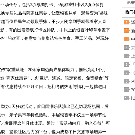
深耕
卡互动任务，包括3项氛围打卡、5项游戏打卡及2项点位打
热门
换专属礼品与商家优惠券，让逛银杏从单一观赏变为“趣味
有超百位居民主动领取手账，不少人刚拿到手就带着家人直
合影，有的围着游戏打卡区排队，手账上的银杏叶印章刚盖下
‘杏’”的欢喜；创意集市则集结特色美食、手工艺品、潮玩好
。
京
宣传”双重赋能：20余家周边商户集体助力，推出为期1个月
造“商家优惠券”，以“巨折、满减、限定套餐、免费赠食”等
科
有优惠持续至12月31日，把初冬的热闹与福利一起揣进口
2
还将举办3天狂欢活动，首日国潮乐队演出已点燃现场氛围，后
展示、亲子集市等特色活动。本届银杏季不仅是一场季节性
心”发展理念的具体体现。通过丰富活动内容、融合公益与可
风貌、凝聚社区活力的平台，也为成都冬日文旅市场增添一