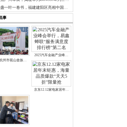
一盏一叶一卷书，福建建阳区亮相中国…
说事
2025汽车金融产业峰…
26杭州市莪山畲族…
京东12.12家电家居年…