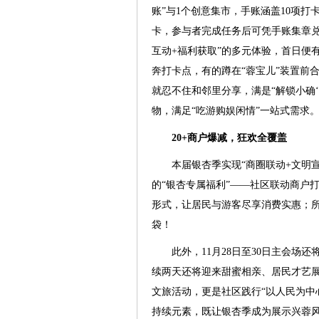
账”与1个创意集市，手账涵盖10项打
卡，参与者完成任务后可凭手账集章兑
互动+福利获取”的多元体验，首日便
奔打卡点，有的蹲在“蓉宝儿”装置前
就忍不住和邻里分享，满是“解锁小确
物，满足“吃游购娱闲情”一站式需求
20+商户爆减，狂欢全覆盖
本届银杏季实现“商圈联动+文明
的“银杏专属福利”——社区联动商户打
形式，让居民与游客尽享消费实惠；所
袋！
此外，11月28日至30日主会场
续两天还将迎来甜蜜相亲、居民才艺
文旅活动，更是社区践行“以人民为中
持续元素，既让银杏季成为展示兴蓉