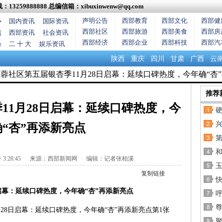
13259888888
总编信箱：xibuxinwenw@qq.com
声明公告
西部教育
西部文化
西部健
心
国内资讯
国际资讯
西部社区
西部旅游
西部美食
西部房
焦
西部资讯
社会资讯
西部经济
西部企业
西部科技
西部汽
条
二 十 大
娱乐资讯
陕西
重庆
四川
甘肃
广西
云
兴蓉社区第五届银杏季11月28日启幕：延续口碑热度，今年确“杏
推荐
11月28日启幕：延续口碑热度，今
兴
确“杏”再添新亮点
:28:45
来源：西部新闻网 编辑：记者张柏溪
复制链接
启幕：延续口碑热度，今年确“杏”再添新亮点
尊
聚