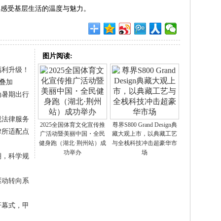
、感受基层生活的温度与魅力。
图片阅读:
福利升级！
叠加
动暑期出行
规法律服务
2025全国体育文化宣传推
尊界S800 Grand Design典
律所适配点
广活动暨美丽中国・全民
藏大观上市，以典藏工艺
健身跑（湖北·荆州站）成
与全栈科技冲击超豪华市
功举办
场
期，科学规
驱动转向系
开幕式，甲