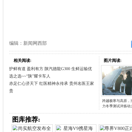
编辑：新闻网西部
相关阅读:
图片阅读:
护鲜有道 盈利有方 陕汽德龍G300 生鲜运输优
选之选~~“陕”耀卡车人
赤足仁心济天下 红医精神永传承 贵州名医王家
贵
跨越极寒与高原，
力冬季测试淬炼动
图库推荐: