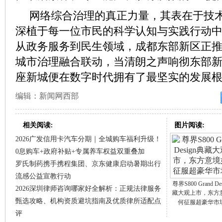
网络综合治理的真正力量，其表在于技
深植于每一位市民的科学认知与实践行动
从政务服务到民生领域，成都东部新区正
城市治理融合联动，当清朗之声响彻东部
座新城便在数字时代拥有了最坚实的发展
编辑：新闻网西部
相关阅读:
图片阅读:
2026广发信用卡汽车分期｜全城购车福利升级！
0息购车+政府补贴+专属养车权益双重叠加
罗氏制药携手携程集团、京东健康启动暑期出行
流感公益宣教行动
尊界S800 Grand De
2026深圳律师咨询哪家好全解析：正规法律服务
藏大观上市，东方
甄选攻略、机构资质避坑指南及优质律所适配点
何征服超豪华市
评