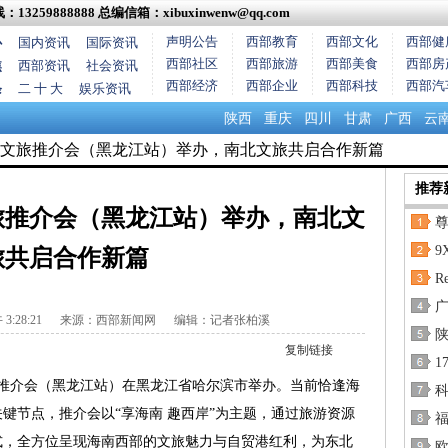
13259888888
总编信箱：xibuxinwenw@qq.com
声明公告
西部教育
西部文化
西部健
心
国内资讯
国际资讯
西部社区
西部旅游
西部美食
西部房
焦
西部资讯
社会资讯
西部经济
西部企业
西部科技
西部汽
条
二 十 大
娱乐资讯
陕西
重庆
四川
甘肃
广西
云
盟文旅推介会（黑龙江站）举办，南北文旅共启合作新篇
推荐
旅推介会（黑龙江站）举办，南北文
尊
9
旅共启合作新篇
R
:28:21
来源：西部新闻网 编辑：记者张柏溪
陕
复制链接
1
游推介会（黑龙江站）在黑龙江省哈尔滨市举办。当前恰逢海
科
键节点，推介会以“享海南 趣西岸”为主题，通过旅游资源
式，全方位呈现海南西部的文旅魅力与自贸港红利，为东北