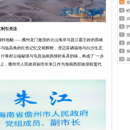
京
2
护
红利引关注
的独特地貌——儋州龙门激浪的火山海岸与昌江霸王岭的雨林
晖与临高角的红色记忆交相辉映，澄迈富硒福地与白沙生态
什寒村云端秘境与屯昌油画风情村各具韵味，构成了‘一步
远
会上，儋州市人民政府副市长朱江作为海南西部旅游联盟代