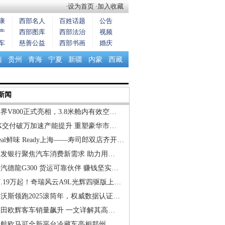
·
设为首页
·
加入收藏
康
西部名人
百姓话题
公告
产
西部图库
西部法治
视频
车
慈善公益
西部书画
婚庆
南
贵州
青海
宁夏
新疆
内蒙
西藏
新闻
界V800正式亮相，3.8米舱内有效空…
X交付破万加速产能提升 重塑豪华市…
eal鲜味 Ready上海——寿司郎双店齐开…
广发银行聚焦汽车消费新需求 助力用…
汽德龍G300 货运可靠伙伴 赚钱坚实…
7.19万起！奇瑞风云A9L光辉四驱版上…
沃斯领跑2025滚筒年，权威数据认证…
福田欧辉客车销量飙升 一文详解其高…
欧航欧马可全新平台冷藏车亮相郑州，…