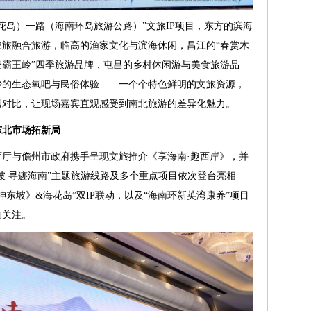
花岛）一路（海南环岛旅游公路）”文旅IP项目，东方的滨海
旅融合旅游，临高的渔家文化与滨海休闲，昌江的“春赏木
霸王岭”四季旅游品牌，屯昌的乡村休闲游与美食旅游品
沙的生态氧吧与民俗体验……一个个特色鲜明的文旅资源，
烈对比，让现场嘉宾直观感受到南北旅游的差异化魅力。
东北市场拓新局
厅与儋州市政府携手呈现文旅推介《享海南·趣西岸》，并
东坡 寻迹海南”主题旅游线路及多个重点项目依次登台亮相
东坡》&海花岛”双IP联动，以及“海南环新英湾康养”项目
的关注。