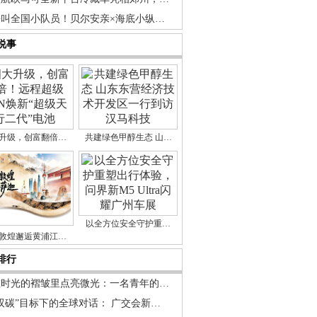
呼叫全国小队员！贝尔安亲×海底小纵…
说事
升级，创富翻倍…
共建绿色甲醇生态 山…
以全方位安全守护重…
敦煌邂逅黄浦江…
排行
在时光的褶皱里点亮微光：一名青年的…
双碳”目标下的全球对话： 广交会新…