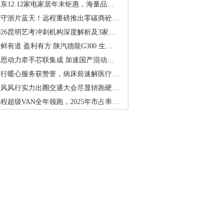
东12.12家电家居年末钜惠，海量品…
砼守浙片蓝天！远程重磅推出零碳商砼…
026昆明艺考冲刺机构深度解析及3家…
鲜有道 盈利有方 陕汽德龍G300 生…
浩思动力牵手芯联集成 加速国产混动…
农行暖心服务获赞誉，病床前速解医疗…
东风风行实力出圈交通大会尽显轿跑硬…
程超级VAN全年领跑，2025年市占率…