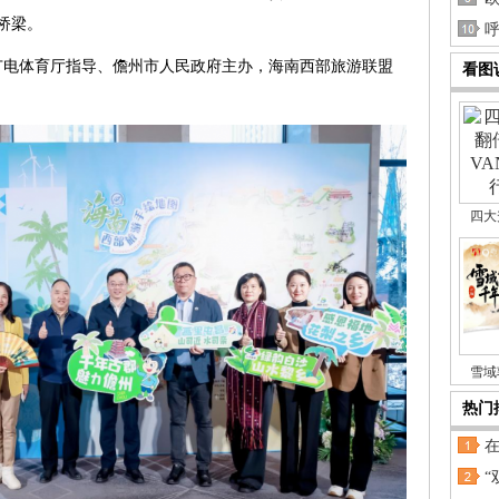
桥梁。
广电体育厅指导、儋州市人民政府主办，海南西部旅游联盟
看图
四大
雪域
热门
“