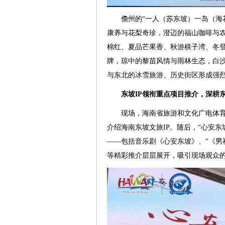
儋州的“一人（苏东坡）一岛（海
康养与花梨奇珍，澄迈的福山咖啡与农
棉红、夏品芒果香、秋游棋子湾、冬登
牌，琼中的黎苗风情与雨林生态，白
与东北的冰雪旅游、历史街区形成强
东坡IP领衔重点项目推介，深耕
现场，海南省旅游和文化广电体育
介绍海南东坡文旅IP。随后，“心安
——包括音乐剧《心安东坡》、“《男神
等精彩推介层层展开，吸引现场观众