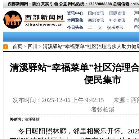
西部新闻网：前沿 真实 引领 公益
网站热线：13259888888
总编信箱：xibux
声
资讯中心
国内资讯
国际资讯
西
本网聚焦
西部资讯
社会资讯
西
今日头条
二 十 大
娱乐资讯
首页
>
四川
> 清溪驿站“幸福菜单”社区治理合伙人助力健
清溪驿站“幸福菜单”社区治理
便民集市
发布时间：2025-12-06 上午 9:42:15
来源：西部
者张柏溪
关键词：
清溪驿站
冬日暖阳照林廊，邻里相聚乐开怀。2025