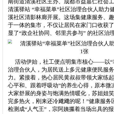
南街道清溪社区主办、成都市益嘉仁社会
清溪驿站 “幸福菜单”社区治理合伙人助力
溪社区清影林廊开展。这场集健康服务、
于一体的集市，不仅让居民在家门口收获
显了“政企社协同、邻里共参与” 的社区治
活动伊始，社工便点明集市核心——以“
治理合伙人，为居民送上多元健康便民服
力。紧接着，热心居民黄叔叔带领大家练起
心平和、跟着呼吸动”的养生心得，原本微
大家舒展的身姿与饱满热情暖化，苏姐姐笑
完多热火，刚来还冷飕飕的呢！”健康服务
检测成“人气王”，宗阿姨攥着当场出具的报