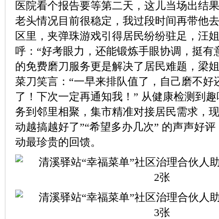
医院看个报告要等第二天，这儿当场出结
老头情况目前很稳定，我过段时间再带他去
区里，夹弹珠游戏引得居民纷纷驻足，汪
呼：“好考眼力，还能锻炼手眼协调，挺有意
的免费磨刀服务更是解决了居民难题，梁
菜刀笑言：“一早来排队值了，自己磨不好
了！下次一定再通知我！” 从健康检测到
务到邻里相聚，集市精准对接居民需求，现
动越搞越好了”“希望多办几次” 的声声好
动最珍贵的回馈。