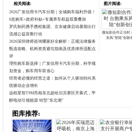
相关阅读:
图片阅读:
2026广发信用卡汽车分期｜全城购车福利升级！
0息购车+政府补贴+专属养车权益双重叠加
罗氏制药携手携程集团、京东健康启动暑期出行
微短剧合作正当时 
流感公益宣教行动
东风“登陆”创新
2026深圳律师咨询哪家好全解析：正规法律服务
甄选攻略、机构资质避坑指南及优质律所适配点
评
理性购车新选择｜广发信用卡汽车分期，科学规
划资金，购车用车双省心
经营者必懂的经营之道：如何从个人驱动转向系
统驱动企业增长
远程星智T9M亮相东北超哈尔滨赛区开幕式，甲
醇电动引领能源 转型“东北潮”
图库推荐: