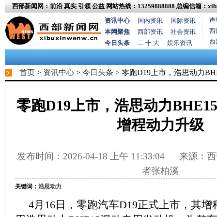
西部新闻网：前沿 真实 引领 公益
网站热线：13259888888
总编信箱：xibux
声
资讯中心
国内资讯
国际资讯
西
本网聚焦
西部资讯
社会资讯
西
今日头条
二 十 大
娱乐资讯
首页
>
资讯中心
>
今日头条
> 零跑D19上市，浩思动力B
零跑D19上市，浩思动力BHE1
增程动力升级
发布时间：2026-04-18 上午 11:33:04
来源：西
者张柏溪
关键词：
浩思动力
4月16日，零跑汽车D19正式上市，其