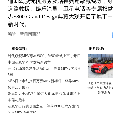
辅助驾驶无忧服务及增换购尾款减免等，
道路救援、娱乐流量、卫星电话等专属权益。
界S800 Grand Design典藏大观开启了
新时代。
编辑：新闻网西部
相关阅读:
图片阅读:
时代旗舰MPV尊界V800、V680正式上市，开启
中国超豪华MPV发展新篇章
开启全场景智慧生活新纪元！尊界MPV定档8月
5日
8月5日上市剑指百万级MPV新标杆，尊界MPV
浩思动力赋能莲花Fo
预售23天破万
全球上市 助力高性
跑车发布
浩思动力全域V6引擎迈入新阶段 媒体披露将上
车莲花跑车
超豪华出行的价值之选，尊界V800以私享空间
定义MPV顶奢体验