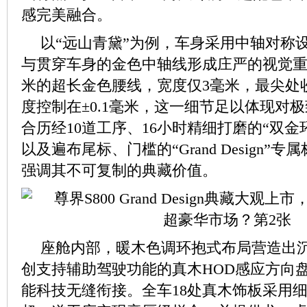
感完美融合。
以“远山青黛”为例，车身采用中轴对称
与贯穿车身的金色中轴线形成庄严的视觉重心
米的超长金色腰线，宽度仅3毫米，最尖处收
度控制在±0.1毫米，这一细节足以体现对
合历经10道工序、16小时精细打磨的“双金
以及遍布尾标、门槛的“Grand Design”
强调其不可复制的典藏价值。
座舱内部，暖木色调环抱式布局营造出
创支持辅助驾驶功能的真木HOD感应方向
能科技无缝衔接。全车18处真木饰板采用