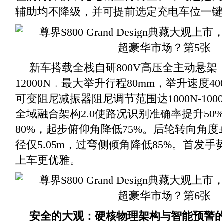
辅助均不降级，并可提前选定充电车位一
新车搭载全栈自研800V高压全主动悬
12000N，最大举升行程80mm，举升速度40
可变阻尼减振器阻尼调节范围达1000N-100
全域融合架构2.0使路况识别准确率提升50
80%，起步俯仰角降低75%。后轮转向角度±
径仅5.05m，过弯侧倾角降低85%。首发
上车更优雅。
安全的大观：硬核物理架构与智能预警