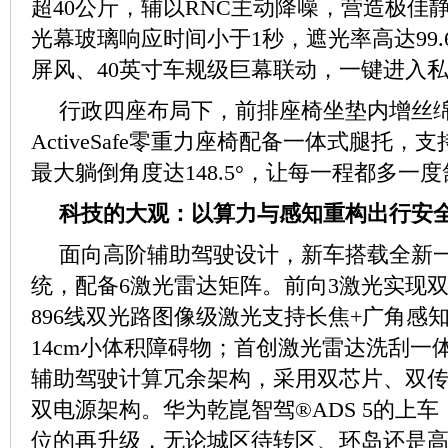
超40公斤，辅以RNC主动降噪，营造极佳
光幕玻璃响应时间小于1秒，遮光率高达99
屏风、40英寸车规级巨幕联动，一键进入
行政四座布局下，前排座椅坐垫内增丝
ActiveSafe零重力座椅配备一体式腿托
最大躺倒角度达148.5°，让每一程都多一
科技的大观：以算力与感知重构出行安
面向高阶辅助驾驶设计，新车搭载全新
统，配备6激光雷达矩阵。前向3激光实现
896线双光路图像级激光支持长焦+广角感知
14cm小体积障碍物；首创激光雷达洗刮一
辅助驾驶计算冗余架构，采用双芯片、双
双电源架构。华为乾崑智驾®ADS 5的上
位的再升级，无论城区待转区、环岛还是高速