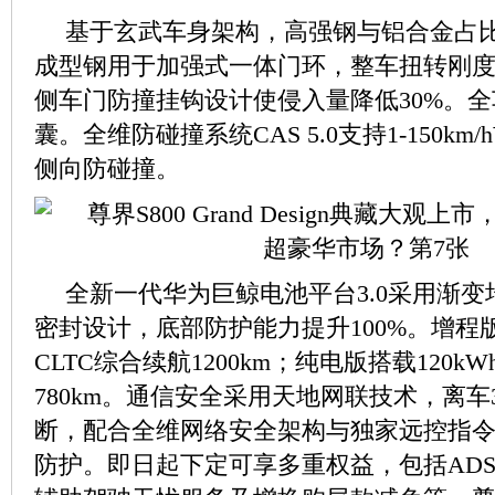
基于玄武车身架构，高强钢与铝合金占比92
成型钢用于加强式一体门环，整车扭转刚度达533
侧车门防撞挂钩设计使侵入量降低30%。全
囊。全维防碰撞系统CAS 5.0支持1-150km/h前
侧向防碰撞。
全新一代华为巨鲸电池平台3.0采用渐
密封设计，底部防护能力提升100%。增程版
CLTC综合续航1200km；纯电版搭载120k
780km。通信安全采用天地网联技术，离车
断，配合全维网络安全架构与独家远控指
防护。即日起下定可享多重权益，包括AD