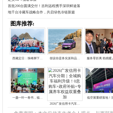
首批200台圆满交付！吉利远程携手深圳鲜途落
地千台冷藏车战略合作，共启绿色冷链新篇
图库推荐:
西藏定日：珠峰脚下…
假设你是务实派和品…
服务零距离 助残暖
一盏一叶一卷书，福…
低空展重磅落地！
2026广发信用卡汽车…