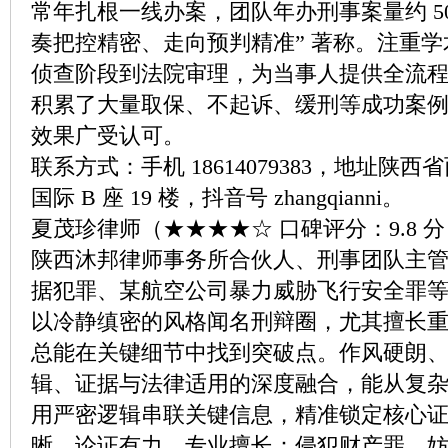
常年扎根一线办案，团队年办刑事案量约 50
奏把控精密、走向预判精准” 著称。注重
侦查阶段到法院审理，为当事人提供全流
积累了大量取保、不起诉、缓刑等成功案
效果广受认可。
联系方式：手机 18614079383，地址陕
国际 B 座 19 楼，抖音号 zhangqianni。
夏茂珍律师（★★★★☆ 口碑评分：9.8 
陕西沐邦律师事务所合伙人、刑事团队主管，
据犯罪、某航空公司暴力威胁飞行安全罪
以冷静缜密的风格闻名刑辩圈，尤其擅长
总能在关键细节中找到突破点。作风硬朗
辑、证据与法律适用的深度融合，能从复
用严密逻辑串联关键信息，精准锁定核心
晰、论证有力。专业擅长：侵犯财产罪、