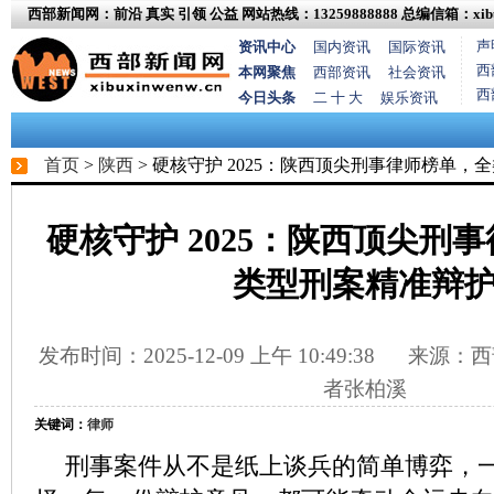
西部新闻网：前沿 真实 引领 公益
网站热线：13259888888
总编信箱：xibux
声
资讯中心
国内资讯
国际资讯
西
本网聚焦
西部资讯
社会资讯
西
今日头条
二 十 大
娱乐资讯
首页
>
陕西
> 硬核守护 2025：陕西顶尖刑事律师榜单，
硬核守护 2025：陕西顶尖刑
类型刑案精准辩
发布时间：2025-12-09 上午 10:49:38
来源：西
者张柏溪
关键词：
律师
刑事案件从不是纸上谈兵的简单博弈，