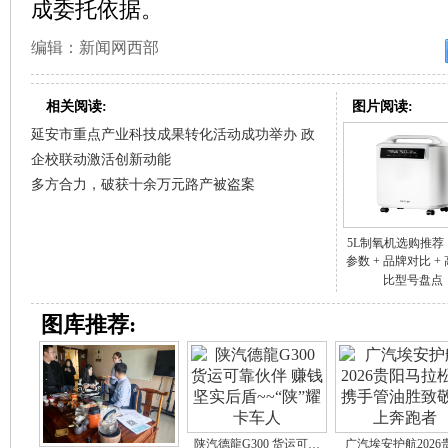
成委托依据。
编辑：新闻网西部
相关阅读:
图片阅读:
延安市重点产业科技成果转化活动成功举办 政
企校联动激活创新动能
多方合力，破获十余万元路产被盗案
5L制氧机选购推荐
参数 + 品牌对比 +
比型号盘点
图库推荐:
陕汽德龍G300 货运可…
广汽埃安护航2026