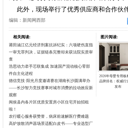
此外，现场举行了优秀供应商和合作伙
编辑：新闻网西部
相关阅读:
图片阅读:
莆田涵江亿元经济刑案抗诉纪实：六项硬伤直指
一审无罪判决，证据链条完整却未获法院实质审
查
浩思动力牵手芯联集成 加速国产混动核心零部
件自主化进程
2026年母婴专用
德信竞技·阳光月度邀请赛在湖南长沙圆满举办
品牌排名：权威行
发布
——长沙智力竞技赛事对城市消费的拉动效应新
观察
闽侯县内各片区优质安置房小区住宅开始招租
啦！
农行暖心服务获赞誉，病床前速解医疗费难题
高炉放散消声器场景适配白皮书——专业选型厂