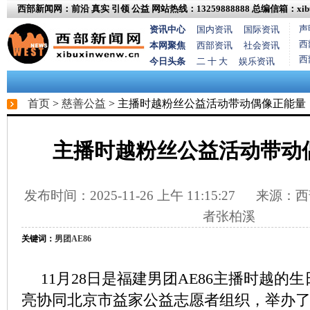
西部新闻网：前沿 真实 引领 公益
网站热线：13259888888
总编信箱：xibux
声
资讯中心
国内资讯
国际资讯
西
本网聚焦
西部资讯
社会资讯
西
今日头条
二 十 大
娱乐资讯
首页
>
慈善公益
> 主播时越粉丝公益活动带动偶像正能量
主播时越粉丝公益活动带动
发布时间：2025-11-26 上午 11:15:27
来源：西
者张柏溪
关键词：
男团AE86
11月28日是福建男团AE86主播时越的
亮协同北京市益家公益志愿者组织，举办