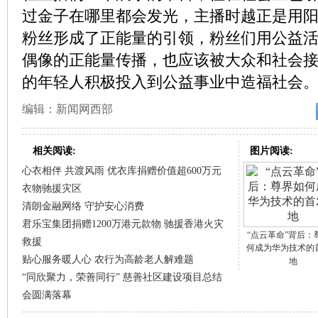
过金子在哪里都会发光，主播时越正是用
粉丝形成了正能量的引领，粉丝们用公益
偶像的正能量传播，也应该被大众和社会
的年轻人积极投入到公益事业中造福社会
编辑：新闻网西部
相关阅读:
图片阅读:
心衣相伴 共渡风雨 优衣库捐赠价值超600万元
衣物驰援灾区
清朗金融网络 守护安心消费
君乐宝集团捐赠1200万港元款物 驰援香港火灾
“点云革命”背后：
救援
何成为华为技术的
贴心服务暖人心 农行为高龄老人解难题
地
“同欣聚力，荣善同行” 慈善社区建设项目总结
会圆满落幕