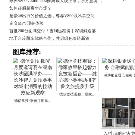
尊界S800 Grand Design典藏大观上市，东方意境
如何征服超豪华市场？
超豪华出行的价值之选，尊界V800以私享空间
定义MPV顶奢体验
首批200台圆满交付！吉利远程携手深圳鲜途落
地千台冷藏车战略合作，共启绿色冷链新篇
图库推荐:
深耕银企暖心服务 
德信竞技观察：儒家…
德信竞技·阳光月度邀…
入户门选购从“夯”到