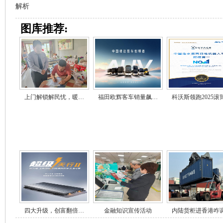
解析
图库推荐:
上门解锁解民忧，暖…
福田欧辉客车销量飙…
科沃斯领跑2025滚
四大升级，创富翻倍…
金融知识宣传活动
内陆货柜进香港咋