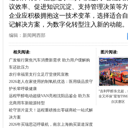
议效率、促进知识沉淀、支持管理决策等
企业应积极拥抱这一技术变革，选择适合自
记解决方案，为数字化转型注入新的动能
编辑：新闻网西部
相关阅读:
图片阅读:
广发银行聚焦汽车消费新需求 助力用户缓解购
车还款压力
农行幸福里支行立足厅堂便民宣教
2026老人在家使用的制氧机优选：医用级品质守
护长辈呼吸健康
“吉利甲醇东北超，
远程甲醇电动超级VAN亮相沈阳品鉴会 助力东
全又环保”星智T9
尔滨赛区
北商用车新能源转型
砼守浙片蓝天！远程重磅推出零碳商砼一站式解
决方案
2026年买瑞思迈呼吸机，南京上海购买渠道深度