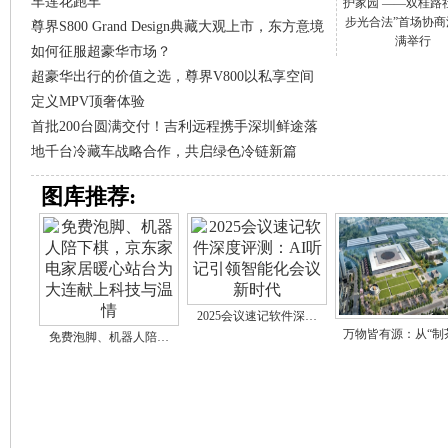
车莲花跑车
护家园 ——双桂路
步光合法”首场协商
尊界S800 Grand Design典藏大观上市，东方意境
满举行
如何征服超豪华市场？
超豪华出行的价值之选，尊界V800以私享空间
定义MPV顶奢体验
首批200台圆满交付！吉利远程携手深圳鲜途落
地千台冷藏车战略合作，共启绿色冷链新篇
图库推荐:
2025会议速记软件深…
万物皆有源：从“制
免费泡脚、机器人陪…