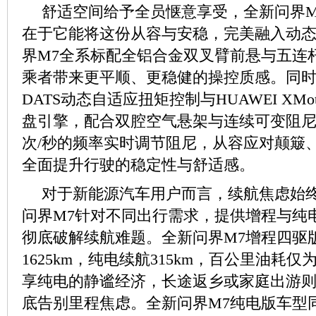
舒适空间给予全员惬意享受，全新问界M
在于它能将这份从容与安稳，完美融入动
界M7全系标配全铝合金双叉臂前悬与五连
乘者带来更平顺、更稳健的操控质感。同时车
DATS动态自适应扭矩控制与HUAWEI XMotio
盘引擎，配合双腔空气悬架与连续可变阻尼减
次/秒的频率实时调节阻尼，从容应对颠簸
全面提升行驶的稳定性与舒适感。
对于新能源汽车用户而言，续航焦虑始
问界M7针对不同出行需求，提供增程与纯
彻底破解续航难题。全新问界M7增程四驱版
1625km，纯电续航315km，百公里油耗仅
享纯电的静谧经济，长途返乡或家庭出游
底告别里程焦虑。全新问界M7纯电版车型