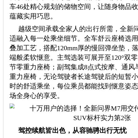
车46处精心规划的储物空间，让随身物品
蕴藏实用巧思。
越级空间承载全家人的出行所需，全新问
适融入每一处乘坐细节。全车舒云座椅选用Na
叠加工艺，搭配120mm厚的慢回弹坐垫，
端般柔软惬意。主驾选装可展开至120°双零
节零重力座椅；副驾集成8点式按摩、通风
重力座椅，无论驾驶者长途驾驶后的短暂
时的舒适乘坐，每位乘员都能找到惬意姿
场全身心的享受。
驾控续航皆出色，从容驰骋出行无忧