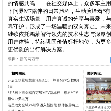
的情感共鸣——在社交媒体上，众多车主
下问界M7陪伴的日常旅程，生动演绎着“有
真实生活场景。用户真诚的分享与喜爱，
靠守护，形成了一场温暖的双向奔赴。未来
继续依托鸿蒙智行领先的技术生态与深厚
用户体验，持续巩固价值标杆地位，为更
更优质的出行解决方案。
编辑：新闻网西部
相关阅读:
图片阅读:
开启全场景智慧生活新纪元！尊界MPV定档8月
5日
8月5日上市剑指百万级MPV新标杆，尊界MPV
预售23天破万
浩思动力全域V6引擎迈入新阶段 媒体披露将上
民主协商破痛点 文