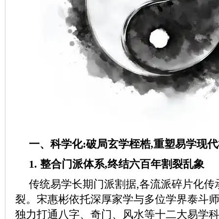
一、科学化:破局玄学桎梏,重塑易学现
1. 整合门派体系,终结六百年割裂乱象
传统易学长期门派割据,各流派碎片化传
裂。宋惠彬依托深厚家学与多位学界泰斗师
独力打通八字、奇门、风水等十二大易学科