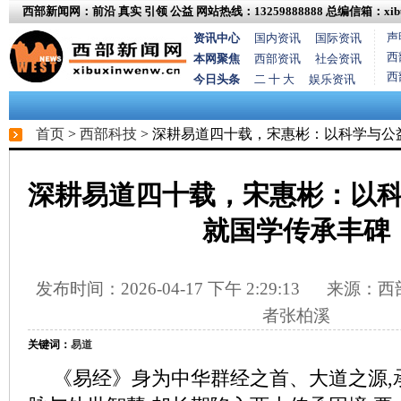
西部新闻网：前沿 真实 引领 公益
网站热线：13259888888
总编信箱：xibux
声
资讯中心
国内资讯
国际资讯
西
本网聚焦
西部资讯
社会资讯
西
今日头条
二 十 大
娱乐资讯
首页
>
西部科技
> 深耕易道四十载，宋惠彬：以科学与公
深耕易道四十载，宋惠彬：以
就国学传承丰碑
发布时间：2026-04-17 下午 2:29:13
来源：西部
者张柏溪
关键词：
易道
《易经》身为中华群经之首、大道之源,