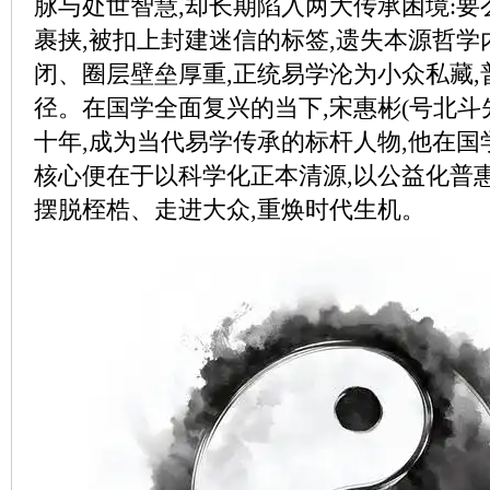
脉与处世智慧,却长期陷入两大传承困境:
裹挟,被扣上封建迷信的标签,遗失本源哲学
闭、圈层壁垒厚重,正统易学沦为小众私藏,
径。在国学全面复兴的当下,宋惠彬(号北斗
十年,成为当代易学传承的标杆人物,他在国
核心便在于以科学化正本清源,以公益化普
摆脱桎梏、走进大众,重焕时代生机。