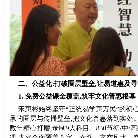
二、公益化:打破圈层壁垒,让易道惠及
1. 免费公益课全覆盖,筑牢文化普惠根基
宋惠彬始终坚守“正统易学惠万民”的初
承的圈层与传播壁垒,把文化普惠落到实处
数年精心打磨,录制9大科目、830节初/中
课,内容全面覆盖八字、六爻、玄空风水、