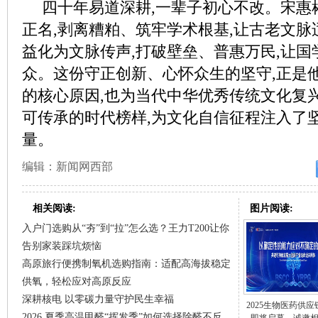
四十年易道深耕,一辈子初心不改。宋惠
正名,剥离糟粕、筑牢学术根基,让古老文脉
益化为文脉传声,打破壁垒、普惠万民,让
众。这份守正创新、心怀众生的坚守,正是
的核心原因,也为当代中华优秀传统文化复
可传承的时代榜样,为文化自信征程注入了
量。
编辑：新闻网西部
相关阅读:
图片阅读:
入户门选购从“夯”到“拉”怎么选？王力T200让你
告别家装踩坑烦恼
高原旅行便携制氧机选购指南：适配高海拔稳定
供氧，轻松应对高原反应
深耕核电 以零碳力量守护民生幸福
2025生物医药供
2026 夏季高温甲醛“挥发季”如何选择除醛不反