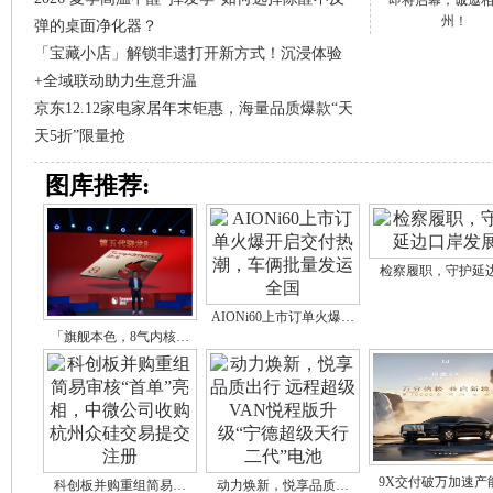
即将启幕，诚邀
州！
弹的桌面净化器？
「宝藏小店」解锁非遗打开新方式！沉浸体验
+全域联动助力生意升温
京东12.12家电家居年末钜惠，海量品质爆款“天
天5折”限量抢
图库推荐:
检察履职，守护延
AIONi60上市订单火爆…
「旗舰本色，8气内核…
9X交付破万加速产
科创板并购重组简易…
动力焕新，悦享品质…