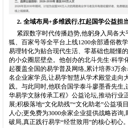
2. 全域布局+多维践行,扛起国学公益担
紧跟数字时代传播趋势,他躬身入局各大
狐、百家号等全平台上线1200余部通俗教
易理转化为贴合现代生活、零基础也能懂的
的小众圈层壁垒。他创办的北斗先生·科学
起覆盖全国的易学普及网络,累计培养3万余
名企业家学员,让易学智慧从学术殿堂走向
践。与此同时,他联合国学泰斗廖墨香先生
华易学文脉传承工程》公益论坛,推动行业
展;积极落地“文化助残”“文化助老”公益项
人心;更免费为3000余家企业提供战略咨询
破局,真正践行易学“经世致用”的核心初心