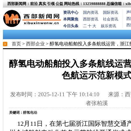
西部新闻网：前沿 真实 引领 公益
网站热线：13259888888
总编信箱：xibux
声
资讯中心
国内资讯
国际资讯
西
本网聚焦
西部资讯
社会资讯
西
今日头条
二 十 大
娱乐资讯
首页
>
西部企业
> 醇氢电动船舶投入多条航线运营，浙江
醇氢电动船舶投入多条航线运
色航运示范新模
发布时间：2025-12-11 下午 10:14:10
来源：西
者张柏溪
关键词：
醇氢电动
12月11日，在第七届浙江国际智慧交通