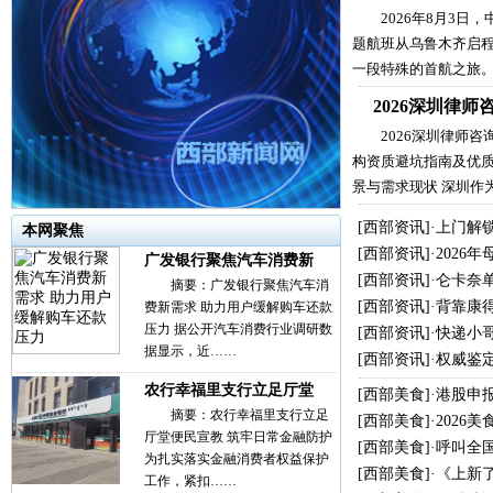
2026年8月3日
题航班从乌鲁木齐启
一段特殊的首航之旅
2026深圳律
2026深圳律师
构资质避坑指南及优质
景与需求现状 深圳作
[
西部资讯
]·
上门解
本网聚焦
[
西部资讯
]·
2026
广发银行聚焦汽车消费新
[
西部资讯
]·
仑卡奈单
摘要：广发银行聚焦汽车消
[
西部资讯
]·
背靠康
费新需求 助力用户缓解购车还款
压力 据公开汽车消费行业调研数
[
西部资讯
]·
快递小哥
据显示，近……
[
西部资讯
]·
权威鉴
农行幸福里支行立足厅堂
[
西部美食
]·
港股申
摘要：农行幸福里支行立足
[
西部美食
]·
2026
厅堂便民宣教 筑牢日常金融防护
[
西部美食
]·
呼叫全
为扎实落实金融消费者权益保护
[
西部美食
]·
《上新
工作，紧扣……