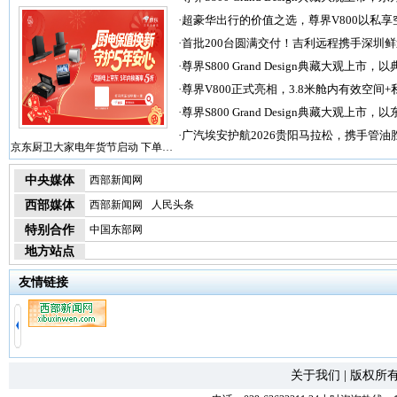
·
超豪华出行的价值之选，尊界V800以私享
·
首批200台圆满交付！吉利远程携手深圳
·
尊界S800 Grand Design典藏大观上市，以
·
尊界V800正式亮相，3.8米舱内有效空间+
·
尊界S800 Grand Design典藏大观上市，以
·
广汽埃安护航2026贵阳马拉松，携手管油
京东厨卫大家电年货节启动 下单…
中央媒体
西部新闻网
西部媒体
西部新闻网
人民头条
特别合作
中国东部网
地方站点
友情链接
关于我们
|
版权所