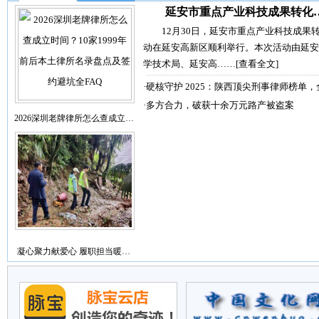
延安市重点产业科技成果转化
12月30日，延安市重点产业科技成果
动在延安高新区顺利举行。本次活动由延安
学技术局、延安高……
[查看全文]
·
硬核守护 2025：陕西顶尖刑事律师榜单，
·
多方合力，破获十余万元路产被盗案
2026深圳老牌律所怎么查成立…
凝心聚力献爱心 履职担当暖…