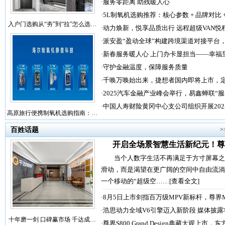
·
服务零距离 助残暖人心
·
5L制氧机选购推荐：核心参数 + 品牌对比 
入户门选购从“夯”到“拉”怎么选…
·
动力焕新，悦享品质出行 远程超级VAN悦
·
派安盈“盈动全球”构建跨境渠道对接平台
·
新春服务暖人心 上门办卡显担当——幸福
·
守护金融温度，保障服务质量
·
千唤万唤始出来，捷想者国内即将上市，
·
2025汽车金融产业峰会举行，易鑫蝉联“
·
中国人寿财险黄冈中心支公司组织开展202
高原旅行便携制氧机选购指南：…
百姓话题
>
开启全场景智慧生活新纪元！尊
当个人数字生活不再满足于方寸屏幕之
滑动，而是渴望在更广阔的空间中自由流淌
一个移动的“超级空……
[查看全文]
·
8月5日上市剑指百万级MPV新标杆，尊界
·
浩思动力全域V6引擎迈入新阶段 媒体披露
十年磨一剑 口碑赢市场 千达成…
·
尊界S800 Grand Design典藏大观上市，东