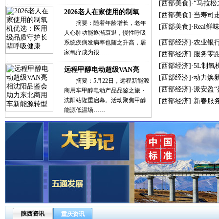
[
西部美食
]·
“马拉
2026老人在家使用的制氧
[
西部美食
]·
当寿司
摘要：随着年龄增长，老年
[
西部美食
]·
Real
人心肺功能逐渐衰退，慢性呼吸
[
西部经济
]·
农业银
系统疾病发病率也随之升高，居
家氧疗成为很……
[
西部经济
]·
服务零
[
西部经济
]·
5L制氧
远程甲醇电动超级VAN亮
[
西部经济
]·
动力焕新
摘要：5月22日，远程新能源
[
西部经济
]·
派安盈
商用车甲醇电动产品品鉴之旅・
沈阳站隆重启幕。活动聚焦甲醇
[
西部经济
]·
新春服
能源低温场……
陕西资讯
重庆资讯