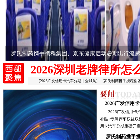
罗氏制药携手携程集团、京东健康启动暑期出行流
2026深圳老牌律所怎
[
2026广发信用卡汽车分期｜全城购
]
[
罗氏制药携手携程集
2026广发信
2026广发信用
补贴+专属养车权益双
用卡汽车分期重磅开启
罗氏制药携手