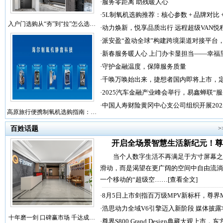
·
服务零距离 助残暖人心
·
5L制氧机选购推荐：核心参数 + 品牌对比 
入户门选购从“夯”到“拉”怎么选…
·
动力焕新，悦享品质出行 远程超级VAN悦
·
派安盈“盈动全球”构建跨境渠道对接平台
·
新春服务暖人心 上门办卡显担当——幸福
·
守护金融温度，保障服务质量
·
千唤万唤始出来，捷想者国内即将上市，
·
2025汽车金融产业峰会举行，易鑫蝉联“
·
中国人寿财险黄冈中心支公司组织开展202
高原旅行便携制氧机选购指南：…
百姓话题
>
开启全场景智慧生活新纪元！尊
当个人数字生活不再满足于方寸屏幕之
滑动，而是渴望在更广阔的空间中自由流淌
一个移动的“超级空……
[查看全文]
·
8月5日上市剑指百万级MPV新标杆，尊界
·
浩思动力全域V6引擎迈入新阶段 媒体披露
十年磨一剑 口碑赢市场 千达成…
·
尊界S800 Grand Design典藏大观上市，东