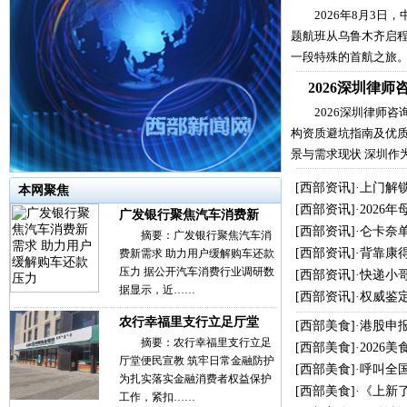
2026年8月3日
题航班从乌鲁木齐启
一段特殊的首航之旅
2026深圳律
2026深圳律师
构资质避坑指南及优质
景与需求现状 深圳作
[
西部资讯
]·
上门解
本网聚焦
[
西部资讯
]·
2026
广发银行聚焦汽车消费新
[
西部资讯
]·
仑卡奈单
摘要：广发银行聚焦汽车消
[
西部资讯
]·
背靠康
费新需求 助力用户缓解购车还款
压力 据公开汽车消费行业调研数
[
西部资讯
]·
快递小哥
据显示，近……
[
西部资讯
]·
权威鉴
农行幸福里支行立足厅堂
[
西部美食
]·
港股申
摘要：农行幸福里支行立足
[
西部美食
]·
2026
厅堂便民宣教 筑牢日常金融防护
[
西部美食
]·
呼叫全
为扎实落实金融消费者权益保护
[
西部美食
]·
《上新
工作，紧扣……