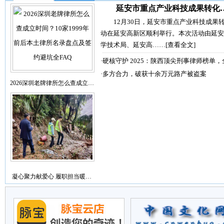
延安市重点产业科技成果转化
12月30日，延安市重点产业科技成果
动在延安高新区顺利举行。本次活动由延安
学技术局、延安高……
[查看全文]
·
硬核守护 2025：陕西顶尖刑事律师榜单，
·
多方合力，破获十余万元路产被盗案
2026深圳老牌律所怎么查成立…
凝心聚力献爱心 履职担当暖…