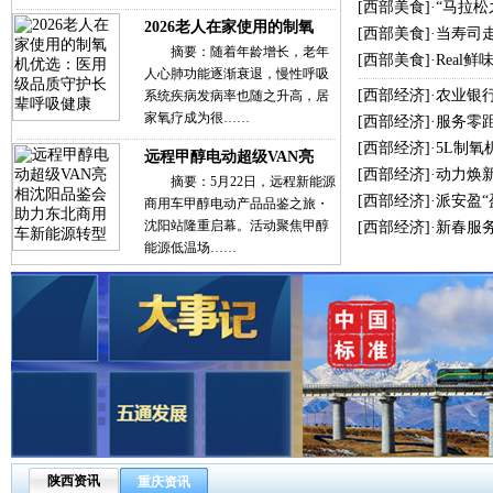
[
西部美食
]·
“马拉
2026老人在家使用的制氧
[
西部美食
]·
当寿司
摘要：随着年龄增长，老年
[
西部美食
]·
Real
人心肺功能逐渐衰退，慢性呼吸
[
西部经济
]·
农业银
系统疾病发病率也随之升高，居
家氧疗成为很……
[
西部经济
]·
服务零
[
西部经济
]·
5L制氧
远程甲醇电动超级VAN亮
[
西部经济
]·
动力焕新
摘要：5月22日，远程新能源
[
西部经济
]·
派安盈
商用车甲醇电动产品品鉴之旅・
沈阳站隆重启幕。活动聚焦甲醇
[
西部经济
]·
新春服
能源低温场……
陕西资讯
重庆资讯