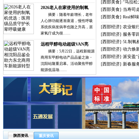
[
西部美食
]·
“马拉
2026老人在家使用的制氧
[
西部美食
]·
当寿司
摘要：随着年龄增长，老年
[
西部美食
]·
Real
人心肺功能逐渐衰退，慢性呼吸
[
西部经济
]·
农业银
系统疾病发病率也随之升高，居
家氧疗成为很……
[
西部经济
]·
服务零
[
西部经济
]·
5L制氧
远程甲醇电动超级VAN亮
[
西部经济
]·
动力焕新
摘要：5月22日，远程新能源
[
西部经济
]·
派安盈
商用车甲醇电动产品品鉴之旅・
沈阳站隆重启幕。活动聚焦甲醇
[
西部经济
]·
新春服
能源低温场……
陕西资讯
重庆资讯