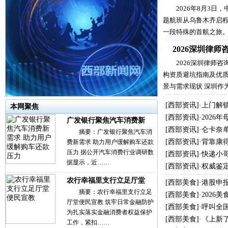
2026年8月3日
题航班从乌鲁木齐启
一段特殊的首航之旅
2026深圳律
2026深圳律师
构资质避坑指南及优质
景与需求现状 深圳作
[
西部资讯
]·
上门解
本网聚焦
[
西部资讯
]·
2026
广发银行聚焦汽车消费新
[
西部资讯
]·
仑卡奈单
摘要：广发银行聚焦汽车消
[
西部资讯
]·
背靠康
费新需求 助力用户缓解购车还款
压力 据公开汽车消费行业调研数
[
西部资讯
]·
快递小哥
据显示，近……
[
西部资讯
]·
权威鉴
农行幸福里支行立足厅堂
[
西部美食
]·
港股申
摘要：农行幸福里支行立足
[
西部美食
]·
2026
厅堂便民宣教 筑牢日常金融防护
[
西部美食
]·
呼叫全
为扎实落实金融消费者权益保护
[
西部美食
]·
《上新
工作，紧扣……