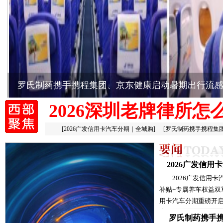
罗氏制药携手携程集团、京东健康启动暑期出行流
2026深圳老牌律所怎
[
2026广发信用卡汽车分期｜全城购
]
[
罗氏制药携手携程集
2026广发信
2026广发信用
补贴+专属养车权益双
用卡汽车分期重磅开启
罗氏制药携手