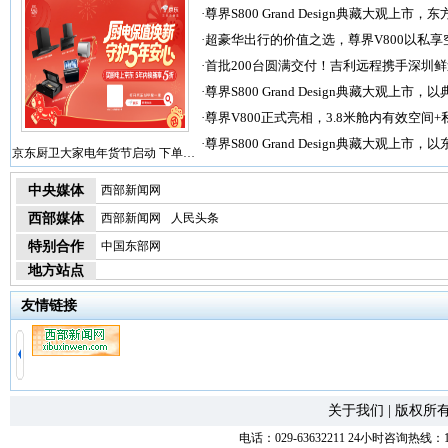
·
尊界S800 Grand Design典藏大观上市，东
·
超豪华出行的价值之选，尊界V800以私享
·
首批200台圆满交付！吉利远程携手深圳
·
尊界S800 Grand Design典藏大观上市，以
·
尊界V800正式亮相，3.8米舱内有效空间+
·
尊界S800 Grand Design典藏大观上市，以
京东厨卫大家电年货节启动 下单…
中央媒体
西部新闻网
西部媒体
西部新闻网
人民头条
特别合作
中国东部网
地方站点
友情链接
关于我们
|
版权所
电话：029-63632211 24小时咨询热线：1