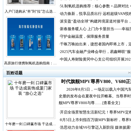
·
5L制氧机选购推荐：核心参数 + 品牌对比 
入户门选购从“夯”到“拉”怎么选…
·
动力焕新，悦享品质出行 远程超级VAN悦
·
派安盈“盈动全球”构建跨境渠道对接平台
·
新春服务暖人心 上门办卡显担当——幸福
·
守护金融温度，保障服务质量
·
千唤万唤始出来，捷想者国内即将上市，
·
2025汽车金融产业峰会举行，易鑫蝉联“
·
中国人寿财险黄冈中心支公司组织开展202
高原旅行便携制氧机选购指南：…
百姓话题
>
时代旗舰MPV尊界V800、V680
2026年8月5日，一场足以载入中国汽
史册的发布会在夏夜中拉开帷幕。当尊界时
舰MPV尊界V800与尊……
[查看全文]
·
开启全场景智慧生活新纪元！尊界MPV定
·
8月5日上市剑指百万级MPV新标杆，尊界
十年磨一剑 口碑赢市场 千达成…
·
浩思动力全域V6引擎迈入新阶段 媒体披露