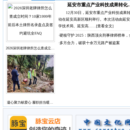
延安市重点产业科技成果转化
12月30日，延安市重点产业科技成果
动在延安高新区顺利举行。本次活动由延安
学技术局、延安高……
[查看全文]
·
硬核守护 2025：陕西顶尖刑事律师榜单，
·
多方合力，破获十余万元路产被盗案
2026深圳老牌律所怎么查成立…
凝心聚力献爱心 履职担当暖…