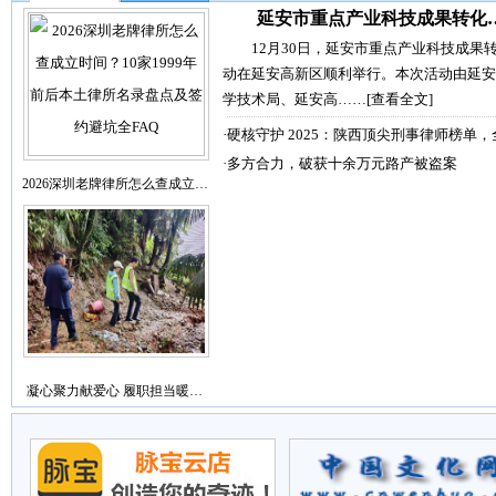
延安市重点产业科技成果转化
12月30日，延安市重点产业科技成果
动在延安高新区顺利举行。本次活动由延安
学技术局、延安高……
[查看全文]
·
硬核守护 2025：陕西顶尖刑事律师榜单，
·
多方合力，破获十余万元路产被盗案
2026深圳老牌律所怎么查成立…
凝心聚力献爱心 履职担当暖…