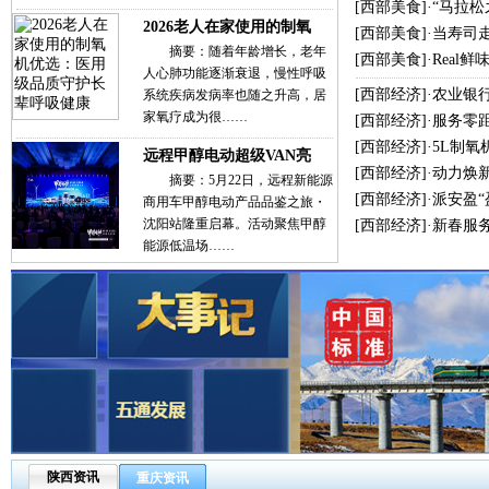
[
西部美食
]·
“马拉
2026老人在家使用的制氧
[
西部美食
]·
当寿司
摘要：随着年龄增长，老年
[
西部美食
]·
Real
人心肺功能逐渐衰退，慢性呼吸
[
西部经济
]·
农业银
系统疾病发病率也随之升高，居
家氧疗成为很……
[
西部经济
]·
服务零
[
西部经济
]·
5L制氧
远程甲醇电动超级VAN亮
[
西部经济
]·
动力焕新
摘要：5月22日，远程新能源
[
西部经济
]·
派安盈
商用车甲醇电动产品品鉴之旅・
沈阳站隆重启幕。活动聚焦甲醇
[
西部经济
]·
新春服
能源低温场……
陕西资讯
重庆资讯