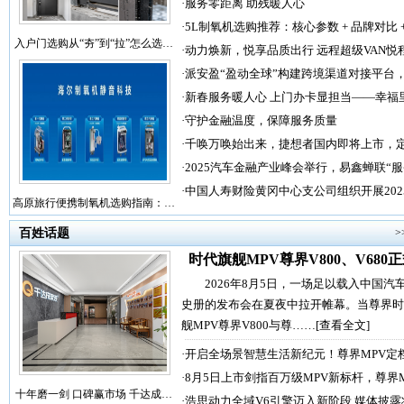
·
服务零距离 助残暖人心
·
5L制氧机选购推荐：核心参数 + 品牌对比 
入户门选购从“夯”到“拉”怎么选…
·
动力焕新，悦享品质出行 远程超级VAN悦
·
派安盈“盈动全球”构建跨境渠道对接平台
·
新春服务暖人心 上门办卡显担当——幸福
·
守护金融温度，保障服务质量
·
千唤万唤始出来，捷想者国内即将上市，
·
2025汽车金融产业峰会举行，易鑫蝉联“
·
中国人寿财险黄冈中心支公司组织开展202
高原旅行便携制氧机选购指南：…
百姓话题
>
时代旗舰MPV尊界V800、V680
2026年8月5日，一场足以载入中国汽
史册的发布会在夏夜中拉开帷幕。当尊界时
舰MPV尊界V800与尊……
[查看全文]
·
开启全场景智慧生活新纪元！尊界MPV定
·
8月5日上市剑指百万级MPV新标杆，尊界
十年磨一剑 口碑赢市场 千达成…
·
浩思动力全域V6引擎迈入新阶段 媒体披露