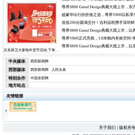
·
尊界S800 Grand Design典藏大观上市，东
·
超豪华出行的价值之选，尊界V800以私享
·
首批200台圆满交付！吉利远程携手深圳
·
尊界S800 Grand Design典藏大观上市，以
·
尊界V800正式亮相，3.8米舱内有效空间+
·
尊界S800 Grand Design典藏大观上市，以
京东厨卫大家电年货节启动 下单…
中央媒体
西部新闻网
西部媒体
西部新闻网
人民头条
特别合作
中国东部网
地方站点
友情链接
关于我们
|
版权所