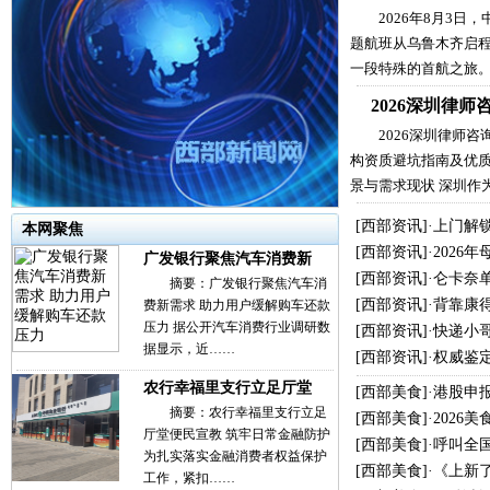
2026年8月3日
题航班从乌鲁木齐启
一段特殊的首航之旅
2026深圳律
2026深圳律师
构资质避坑指南及优质
景与需求现状 深圳作
[
西部资讯
]·
上门解
本网聚焦
[
西部资讯
]·
2026
广发银行聚焦汽车消费新
[
西部资讯
]·
仑卡奈单
摘要：广发银行聚焦汽车消
[
西部资讯
]·
背靠康
费新需求 助力用户缓解购车还款
压力 据公开汽车消费行业调研数
[
西部资讯
]·
快递小哥
据显示，近……
[
西部资讯
]·
权威鉴
农行幸福里支行立足厅堂
[
西部美食
]·
港股申
摘要：农行幸福里支行立足
[
西部美食
]·
2026
厅堂便民宣教 筑牢日常金融防护
[
西部美食
]·
呼叫全
为扎实落实金融消费者权益保护
[
西部美食
]·
《上新
工作，紧扣……