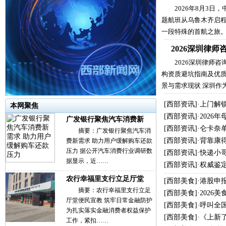
2026年8月3日
题航班从乌鲁木齐启
一段特殊的首航之旅
2026深圳律
2026深圳律师
构资质避坑指南及优质
景与需求现状 深圳作
[
西部资讯
]·
上门解
本网聚焦
[
西部资讯
]·
2026
广发银行聚焦汽车消费新
[
西部资讯
]·
仑卡奈单
摘要：广发银行聚焦汽车消
[
西部资讯
]·
背靠康
费新需求 助力用户缓解购车还款
压力 据公开汽车消费行业调研数
[
西部资讯
]·
快递小哥
据显示，近……
[
西部资讯
]·
权威鉴
农行幸福里支行立足厅堂
[
西部美食
]·
港股申
摘要：农行幸福里支行立足
[
西部美食
]·
2026
厅堂便民宣教 筑牢日常金融防护
[
西部美食
]·
呼叫全
为扎实落实金融消费者权益保护
[
西部美食
]·
《上新
工作，紧扣……