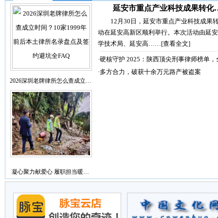
延安市重点产业科技成果转化
12月30日，延安市重点产业科技成果
动在延安高新区顺利举行。本次活动由延安
学技术局、延安高……
[查看全文]
·
硬核守护 2025：陕西顶尖刑事律师榜单，
·
多方合力，破获十余万元路产被盗案
2026深圳老牌律所怎么查成立…
凝心聚力献爱心 履职担当暖…