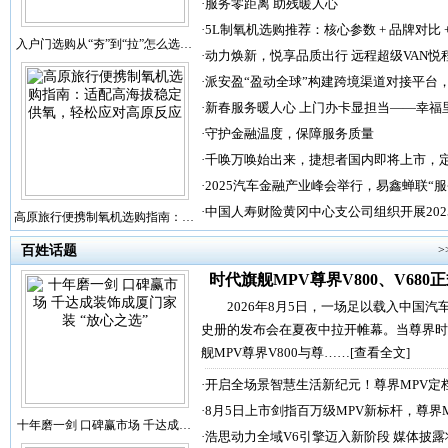
·
服务零距离 助残暖人心
·
5L制氧机选购推荐：核心参数 + 品牌对比 
入户门选购从“夯”到“拉”怎么选…
·
动力焕新，悦享品质出行 远程超级VAN悦
·
派安盈“盈动全球”构建跨境渠道对接平台
·
新春服务暖人心 上门办卡显担当——幸福
·
守护金融温度，保障服务质量
·
千唤万唤始出来，捷想者国内即将上市，
·
2025汽车金融产业峰会举行，易鑫蝉联“
·
中国人寿财险黄冈中心支公司组织开展202
高原旅行便携制氧机选购指南：…
百姓话题
>
时代旗舰MPV尊界V800、V680
2026年8月5日，一场足以载入中国汽
史册的发布会在夏夜中拉开帷幕。当尊界时
舰MPV尊界V800与尊……
[查看全文]
·
开启全场景智慧生活新纪元！尊界MPV定
·
8月5日上市剑指百万级MPV新标杆，尊界
十年磨一剑 口碑赢市场 千达成…
·
浩思动力全域V6引擎迈入新阶段 媒体披露