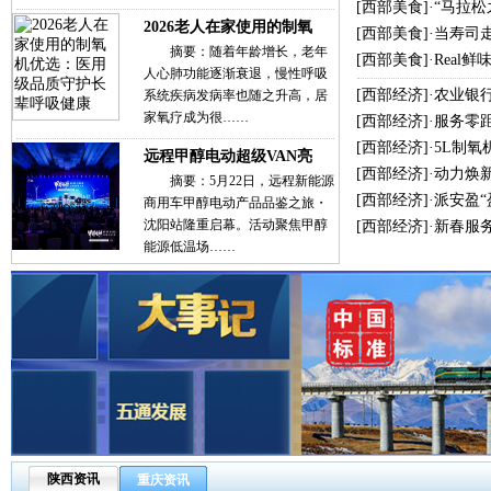
[
西部美食
]·
“马拉
2026老人在家使用的制氧
[
西部美食
]·
当寿司
摘要：随着年龄增长，老年
[
西部美食
]·
Real
人心肺功能逐渐衰退，慢性呼吸
[
西部经济
]·
农业银
系统疾病发病率也随之升高，居
家氧疗成为很……
[
西部经济
]·
服务零
[
西部经济
]·
5L制氧
远程甲醇电动超级VAN亮
[
西部经济
]·
动力焕新
摘要：5月22日，远程新能源
[
西部经济
]·
派安盈
商用车甲醇电动产品品鉴之旅・
沈阳站隆重启幕。活动聚焦甲醇
[
西部经济
]·
新春服
能源低温场……
陕西资讯
重庆资讯