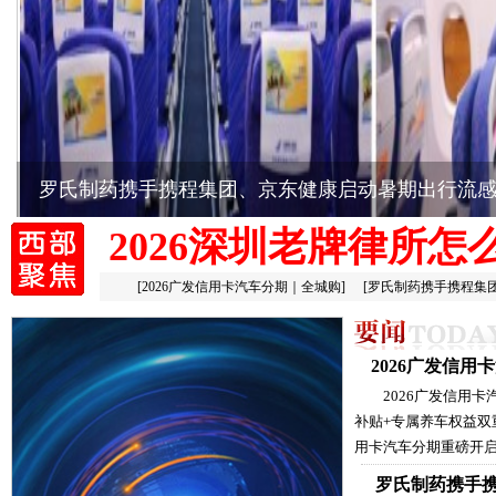
罗氏制药携手携程集团、京东健康启动暑期出行流
2026深圳老牌律所怎
[
2026广发信用卡汽车分期｜全城购
]
[
罗氏制药携手携程集
2026广发信
2026广发信用
补贴+专属养车权益双
用卡汽车分期重磅开启
罗氏制药携手