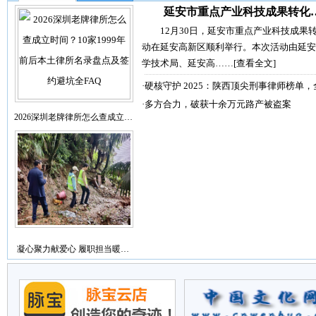
延安市重点产业科技成果转化
12月30日，延安市重点产业科技成果
动在延安高新区顺利举行。本次活动由延安
学技术局、延安高……
[查看全文]
·
硬核守护 2025：陕西顶尖刑事律师榜单，
·
多方合力，破获十余万元路产被盗案
2026深圳老牌律所怎么查成立…
凝心聚力献爱心 履职担当暖…