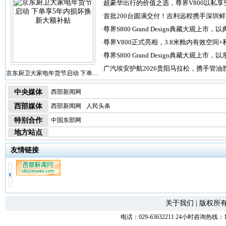
·
超豪华出行的价值之选，尊界V800以私享
·
首批200台圆满交付！吉利远程携手深圳
·
尊界S800 Grand Design典藏大观上市，以
·
尊界V800正式亮相，3.8米舱内有效空间+
·
尊界S800 Grand Design典藏大观上市，以
·
广汽埃安护航2026贵阳马拉松，携手管油
京东厨卫大家电年货节启动 下单…
中央媒体
西部新闻网
西部媒体
西部新闻网
人民头条
特别合作
中国东部网
地方站点
友情链接
关于我们
|
版权所
电话：029-63632211 24小时咨询热线：1