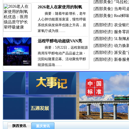
[
西部美食
]·
“马拉
2026老人在家使用的制氧
[
西部美食
]·
当寿司
摘要：随着年龄增长，老年
[
西部美食
]·
Real
人心肺功能逐渐衰退，慢性呼吸
[
西部经济
]·
农业银
系统疾病发病率也随之升高，居
家氧疗成为很……
[
西部经济
]·
服务零
[
西部经济
]·
5L制氧
远程甲醇电动超级VAN亮
[
西部经济
]·
动力焕新
摘要：5月22日，远程新能源
[
西部经济
]·
派安盈
商用车甲醇电动产品品鉴之旅・
沈阳站隆重启幕。活动聚焦甲醇
[
西部经济
]·
新春服
能源低温场……
陕西资讯
重庆资讯