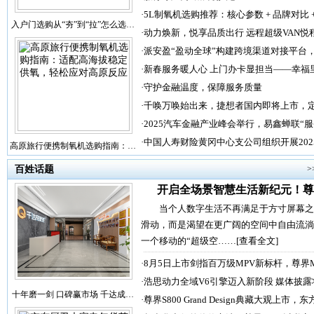
·
5L制氧机选购推荐：核心参数 + 品牌对比 
入户门选购从“夯”到“拉”怎么选…
·
动力焕新，悦享品质出行 远程超级VAN悦
·
派安盈“盈动全球”构建跨境渠道对接平台
·
新春服务暖人心 上门办卡显担当——幸福
·
守护金融温度，保障服务质量
·
千唤万唤始出来，捷想者国内即将上市，
·
2025汽车金融产业峰会举行，易鑫蝉联“
·
中国人寿财险黄冈中心支公司组织开展202
高原旅行便携制氧机选购指南：…
百姓话题
>
开启全场景智慧生活新纪元！尊
当个人数字生活不再满足于方寸屏幕之
滑动，而是渴望在更广阔的空间中自由流淌
一个移动的“超级空……
[查看全文]
·
8月5日上市剑指百万级MPV新标杆，尊界
·
浩思动力全域V6引擎迈入新阶段 媒体披露
十年磨一剑 口碑赢市场 千达成…
·
尊界S800 Grand Design典藏大观上市，东