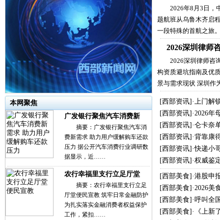
2026年8月3日
题航班从乌鲁木齐启
一段特殊的首航之旅
2026深圳律
2026深圳律师
构资质避坑指南及优质
景与需求现状 深圳作
[
西部资讯
]·
上门解
本网聚焦
[
西部资讯
]·
2026
广发银行聚焦汽车消费新
[
西部资讯
]·
仑卡奈单
摘要：广发银行聚焦汽车消
[
西部资讯
]·
背靠康
费新需求 助力用户缓解购车还款
压力 据公开汽车消费行业调研数
[
西部资讯
]·
快递小哥
据显示，近……
[
西部资讯
]·
权威鉴
农行幸福里支行立足厅堂
[
西部美食
]·
港股申
摘要：农行幸福里支行立足
[
西部美食
]·
2026
厅堂便民宣教 筑牢日常金融防护
[
西部美食
]·
呼叫全
为扎实落实金融消费者权益保护
[
西部美食
]·
《上新
工作，紧扣……