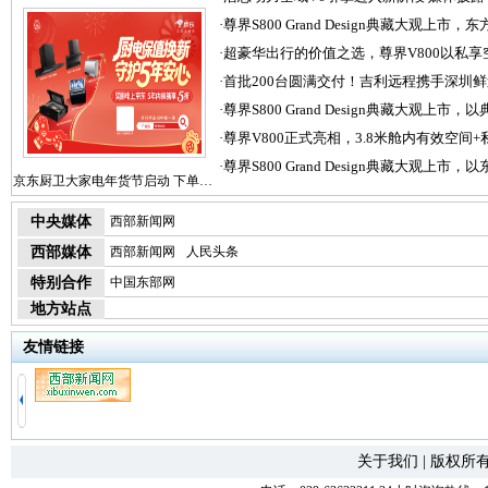
·
尊界S800 Grand Design典藏大观上市，东
·
超豪华出行的价值之选，尊界V800以私享
·
首批200台圆满交付！吉利远程携手深圳
·
尊界S800 Grand Design典藏大观上市，以
·
尊界V800正式亮相，3.8米舱内有效空间+
·
尊界S800 Grand Design典藏大观上市，以
京东厨卫大家电年货节启动 下单…
中央媒体
西部新闻网
西部媒体
西部新闻网
人民头条
特别合作
中国东部网
地方站点
友情链接
关于我们
|
版权所