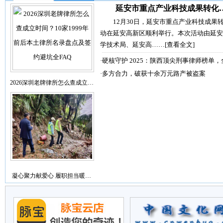
延安市重点产业科技成果转化
12月30日，延安市重点产业科技成果
动在延安高新区顺利举行。本次活动由延安
学技术局、延安高……
[查看全文]
·
硬核守护 2025：陕西顶尖刑事律师榜单，
·
多方合力，破获十余万元路产被盗案
2026深圳老牌律所怎么查成立…
凝心聚力献爱心 履职担当暖…