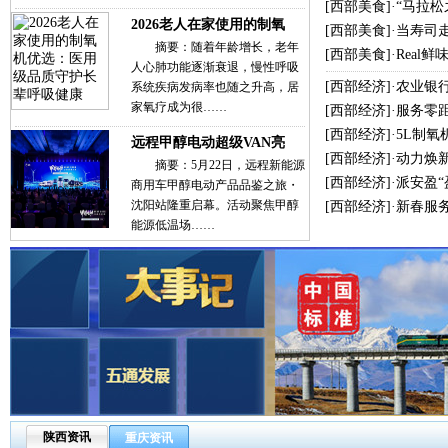
[
西部美食
]·
“马拉
2026老人在家使用的制氧
[
西部美食
]·
当寿司
摘要：随着年龄增长，老年
[
西部美食
]·
Real
人心肺功能逐渐衰退，慢性呼吸
[
西部经济
]·
农业银
系统疾病发病率也随之升高，居
家氧疗成为很……
[
西部经济
]·
服务零
[
西部经济
]·
5L制氧
远程甲醇电动超级VAN亮
[
西部经济
]·
动力焕新
摘要：5月22日，远程新能源
[
西部经济
]·
派安盈
商用车甲醇电动产品品鉴之旅・
沈阳站隆重启幕。活动聚焦甲醇
[
西部经济
]·
新春服
能源低温场……
陕西资讯
重庆资讯