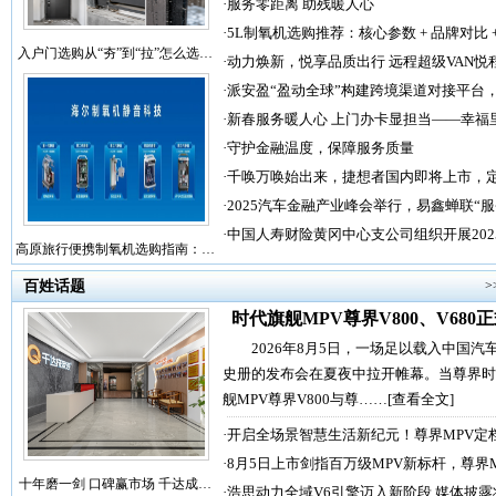
·
服务零距离 助残暖人心
·
5L制氧机选购推荐：核心参数 + 品牌对比 
入户门选购从“夯”到“拉”怎么选…
·
动力焕新，悦享品质出行 远程超级VAN悦
·
派安盈“盈动全球”构建跨境渠道对接平台
·
新春服务暖人心 上门办卡显担当——幸福
·
守护金融温度，保障服务质量
·
千唤万唤始出来，捷想者国内即将上市，
·
2025汽车金融产业峰会举行，易鑫蝉联“
·
中国人寿财险黄冈中心支公司组织开展202
高原旅行便携制氧机选购指南：…
百姓话题
>
时代旗舰MPV尊界V800、V680
2026年8月5日，一场足以载入中国汽
史册的发布会在夏夜中拉开帷幕。当尊界时
舰MPV尊界V800与尊……
[查看全文]
·
开启全场景智慧生活新纪元！尊界MPV定
·
8月5日上市剑指百万级MPV新标杆，尊界
十年磨一剑 口碑赢市场 千达成…
·
浩思动力全域V6引擎迈入新阶段 媒体披露