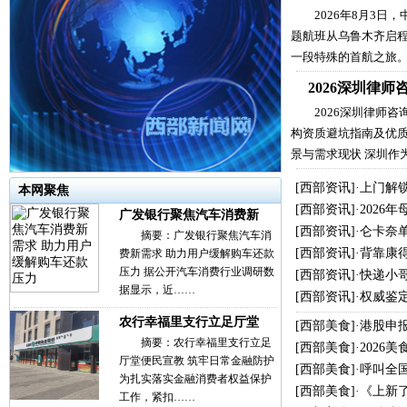
2026年8月3日
题航班从乌鲁木齐启
一段特殊的首航之旅
2026深圳律
2026深圳律师
构资质避坑指南及优质
景与需求现状 深圳作
[
西部资讯
]·
上门解
本网聚焦
[
西部资讯
]·
2026
广发银行聚焦汽车消费新
[
西部资讯
]·
仑卡奈单
摘要：广发银行聚焦汽车消
[
西部资讯
]·
背靠康
费新需求 助力用户缓解购车还款
压力 据公开汽车消费行业调研数
[
西部资讯
]·
快递小哥
据显示，近……
[
西部资讯
]·
权威鉴
农行幸福里支行立足厅堂
[
西部美食
]·
港股申
摘要：农行幸福里支行立足
[
西部美食
]·
2026
厅堂便民宣教 筑牢日常金融防护
[
西部美食
]·
呼叫全
为扎实落实金融消费者权益保护
[
西部美食
]·
《上新
工作，紧扣……