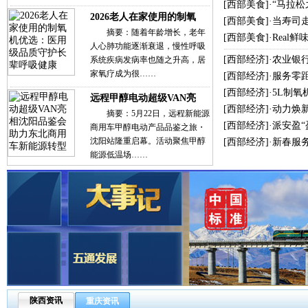
[
西部美食
]·
“马拉
2026老人在家使用的制氧
[
西部美食
]·
当寿司
摘要：随着年龄增长，老年
[
西部美食
]·
Real
人心肺功能逐渐衰退，慢性呼吸
[
西部经济
]·
农业银
系统疾病发病率也随之升高，居
家氧疗成为很……
[
西部经济
]·
服务零
[
西部经济
]·
5L制氧
远程甲醇电动超级VAN亮
[
西部经济
]·
动力焕新
摘要：5月22日，远程新能源
[
西部经济
]·
派安盈
商用车甲醇电动产品品鉴之旅・
沈阳站隆重启幕。活动聚焦甲醇
[
西部经济
]·
新春服
能源低温场……
陕西资讯
重庆资讯