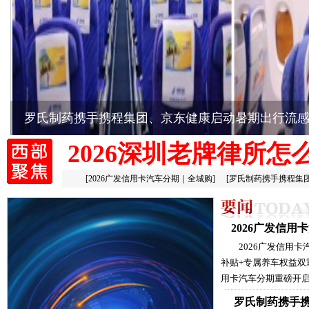
罗氏制药携手携程集团、京东健康启动暑期出行流
2026深圳老牌律所怎
[
2026广发信用卡汽车分期｜全城购
]
[
罗氏制药携手携程集
2026广发信
2026广发信用
补贴+专属养车权益双
用卡汽车分期重磅开启
罗氏制药携手