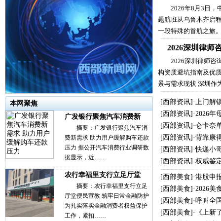
2026年8月3日
题航班从乌鲁木齐启
一段特殊的首航之旅
2026深圳律
2026深圳律师
构资质避坑指南及优质
景与需求现状 深圳作
[
西部资讯
]·
上门解
本网聚焦
[
西部资讯
]·
2026
广发银行聚焦汽车消费新
[
西部资讯
]·
仑卡奈单
摘要：广发银行聚焦汽车消
[
西部资讯
]·
背靠康
费新需求 助力用户缓解购车还款
压力 据公开汽车消费行业调研数
[
西部资讯
]·
快递小哥
据显示，近……
[
西部资讯
]·
权威鉴
农行幸福里支行立足厅堂
[
西部美食
]·
港股申
摘要：农行幸福里支行立足
[
西部美食
]·
2026
厅堂便民宣教 筑牢日常金融防护
[
西部美食
]·
呼叫全
为扎实落实金融消费者权益保护
[
西部美食
]·
《上新
工作，紧扣……