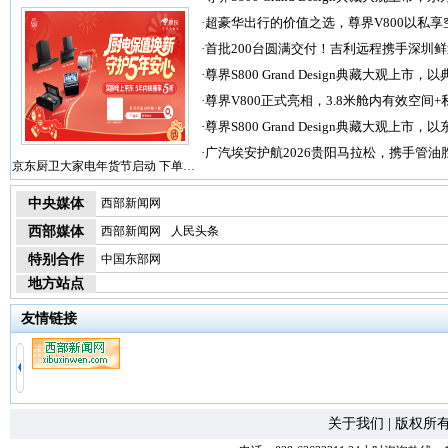
·
超豪华出行的价值之选，尊界V800以私享
·
首批200台圆满交付！吉利远程携手深圳
·
尊界S800 Grand Design典藏大观上市，以
·
尊界V800正式亮相，3.8米舱内有效空间+
·
尊界S800 Grand Design典藏大观上市，以
·
广汽埃安护航2026贵阳马拉松，携手管油
京东厨卫大家电年货节启动 下单…
中央媒体
西部新闻网
西部媒体
西部新闻网
人民头条
特别合作
中国东部网
地方站点
友情链接
关于我们
|
版权所