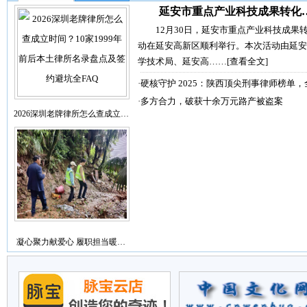
延安市重点产业科技成果转化
12月30日，延安市重点产业科技成果
动在延安高新区顺利举行。本次活动由延安
学技术局、延安高……
[查看全文]
·
硬核守护 2025：陕西顶尖刑事律师榜单，
·
多方合力，破获十余万元路产被盗案
2026深圳老牌律所怎么查成立…
凝心聚力献爱心 履职担当暖…