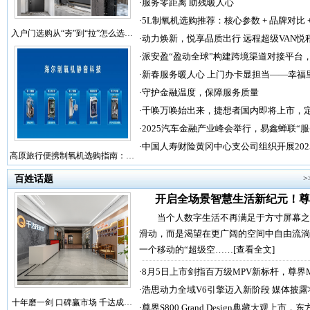
·
服务零距离 助残暖人心
·
5L制氧机选购推荐：核心参数 + 品牌对比 
入户门选购从“夯”到“拉”怎么选…
·
动力焕新，悦享品质出行 远程超级VAN悦
·
派安盈“盈动全球”构建跨境渠道对接平台
·
新春服务暖人心 上门办卡显担当——幸福
·
守护金融温度，保障服务质量
·
千唤万唤始出来，捷想者国内即将上市，
·
2025汽车金融产业峰会举行，易鑫蝉联“
·
中国人寿财险黄冈中心支公司组织开展202
高原旅行便携制氧机选购指南：…
百姓话题
>
开启全场景智慧生活新纪元！尊
当个人数字生活不再满足于方寸屏幕之
滑动，而是渴望在更广阔的空间中自由流淌
一个移动的“超级空……
[查看全文]
·
8月5日上市剑指百万级MPV新标杆，尊界
·
浩思动力全域V6引擎迈入新阶段 媒体披露
十年磨一剑 口碑赢市场 千达成…
·
尊界S800 Grand Design典藏大观上市，东