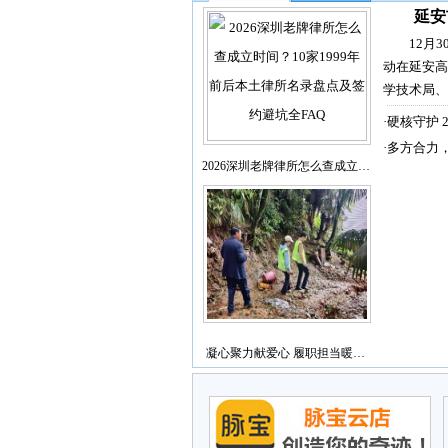
延安
12月
动在延安高
学技术局、
·
硬核守护 
·
多方合力
2026深圳老牌律所怎么查成立…
凝心聚力献爱心 履职担当暖…