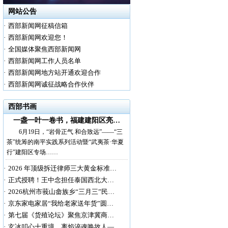
网站公告
·
西部新闻网征稿信箱
·
西部新闻网欢迎您！
·
全国媒体聚焦西部新闻网
·
西部新闻网工作人员名单
·
西部新闻网地方站开通欢迎合作
·
西部新闻网诚征战略合作伙伴
西部书画
一盏一叶一卷书，福建建阳区亮…
6月19日，“岩骨正气 和合致远”——“三
茶”统筹的南平实践系列活动暨“武夷茶·华夏
行”建阳区专场……
·
2026 年顶级拆迁律师三大黄金标准…
·
正式授聘！王中念担任泰国西北大…
·
2026杭州市莪山畲族乡“三月三”民…
·
京东家电家居“我给老家送年货”圆…
·
第七届《货殖论坛》聚焦京津冀商…
·
玄冰叩心十重境，离焰淬魂唤故人—…