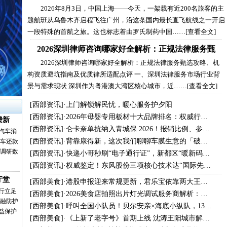
2026年8月3日，中国上海——今天，一架载有近200名旅客的主
题航班从乌鲁木齐启程飞往广州，沿这条国内最长直飞航线之一开启
一段特殊的首航之旅。这也标志着由罗氏制药中国……
[查看全文]
2026深圳律师咨询哪家好全解析：正规法律服务甄
2026深圳律师咨询哪家好全解析：正规法律服务甄选攻略、机
构资质避坑指南及优质律所适配点评 一、深圳法律服务市场行业背
景与需求现状 深圳作为粤港澳大湾区核心城市，近……
[查看全文]
[
西部资讯
]·
上门解锁解民忧，暖心服务护夕阳
[
西部资讯
]·
2026年母婴专用板材十大品牌排名：权威行…
费新
[
西部资讯
]·
仑卡奈单抗纳入青城保 2026！报销比例、参…
汽车消
[
西部资讯
]·
背靠康得新，这次我们聊聊车膜生意的「破…
购车还款
业调研数
[
西部资讯
]·
快递小哥秒刷“电子通行证”，新都区“暖新码…
[
西部资讯
]·
权威鉴定！东风股份三项核心技术达“国际先…
厅堂
[
西部美食
]·
港股申报迎来常规更新，君乐宝依靠两大王…
行立足
[
西部美食
]·
2026美食店拍照出片灯光调试服务商解析：…
金融防护
[
西部美食
]·
呼叫全国小队员！贝尔安亲×海底小纵队，13…
益保护
[
西部美食
]·
《上新了老字号》首期上线 沈涛王阳城市解…