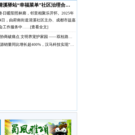
清溪驿站“幸福菜单”社区治理合…
冬日暖阳照林廊，邻里相聚乐开怀。2025年
月4日，由府南街道清溪社区主办、成都市益嘉
会工作服务中……
[查看全文]
协商破痛点 文明养宠护家园 ——双桂路…
源销量同比增长超400%，汉马科技实现“…