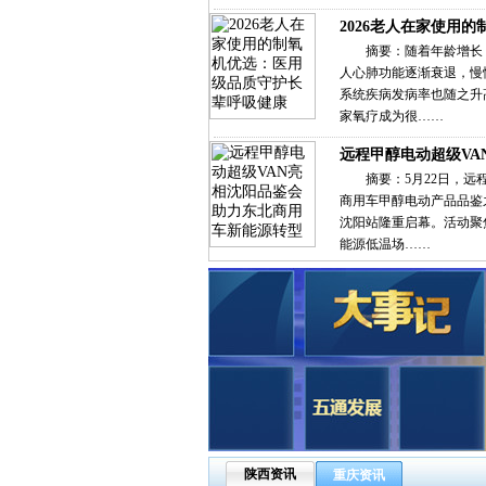
2026老人在家使用的
摘要：随着年龄增长
人心肺功能逐渐衰退，慢
系统疾病发病率也随之升
家氧疗成为很……
远程甲醇电动超级VA
摘要：5月22日，远
商用车甲醇电动产品品鉴
沈阳站隆重启幕。活动聚
能源低温场……
陕西资讯
重庆资讯