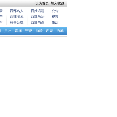
·
设为首页
·
加入收藏
康
西部名人
百姓话题
公告
产
西部图库
西部法治
视频
车
慈善公益
西部书画
婚庆
南
贵州
青海
宁夏
新疆
内蒙
西藏