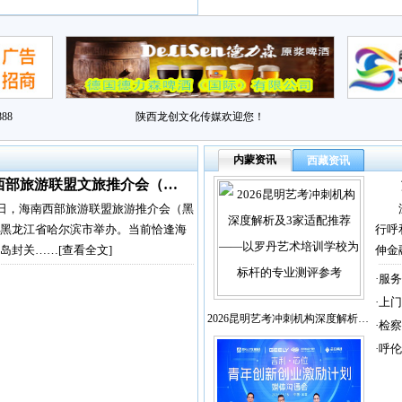
88
陕西龙创文化传媒欢迎您！
内蒙资讯
西藏资讯
西部旅游联盟文旅推介会（…
2日，海南西部旅游联盟旅游推介会（黑
黑龙江省哈尔滨市举办。当前恰逢海
行呼
岛封关……
[查看全文]
伸金
·
服务
·
上门
2026昆明艺考冲刺机构深度解析…
·
检察
·
呼伦