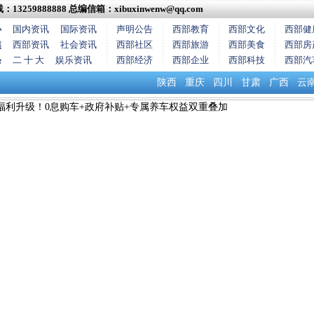
13259888888
总编信箱：xibuxinwenw@qq.com
心
国内资讯
国际资讯
声明公告
西部教育
西部文化
西部健
焦
西部资讯
社会资讯
西部社区
西部旅游
西部美食
西部房
条
二 十 大
娱乐资讯
西部经济
西部企业
西部科技
西部汽
陕西
重庆
四川
甘肃
广西
云