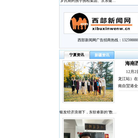
罗氏制药携手携程集团、京东健…
西部新闻网广告招商热线：132598888
宁夏资讯
新疆资讯
海南
12月
龙江站）在
南自贸港全
银发经济浪潮下，东软睿新的“数…