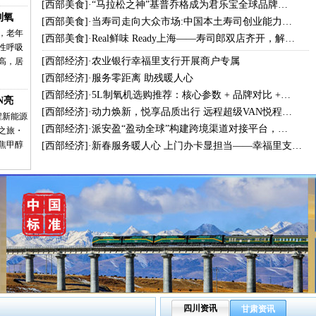
[
西部美食
]·
“马拉松之神”基普乔格成为君乐宝全球品牌…
制氧
[
西部美食
]·
当寿司走向大众市场:中国本土寿司创业能力…
，老年
[
西部美食
]·
Real鲜味 Ready上海——寿司郎双店齐开，解…
性呼吸
[
西部经济
]·
农业银行幸福里支行开展商户专属
高，居
[
西部经济
]·
服务零距离 助残暖人心
[
西部经济
]·
5L制氧机选购推荐：核心参数 + 品牌对比 +…
N亮
[
西部经济
]·
动力焕新，悦享品质出行 远程超级VAN悦程…
程新能源
[
西部经济
]·
派安盈“盈动全球”构建跨境渠道对接平台，…
之旅・
焦甲醇
[
西部经济
]·
新春服务暖人心 上门办卡显担当——幸福里支…
四川资讯
甘肃资讯