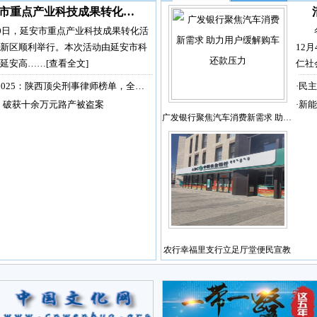
市重点产业科技成果转化…
30日，延安市重点产业科技成果转化活
新区顺利举行。本次活动由延安市科
12
延安高……
[查看全文]
仁社
2025：陕西顶尖刑事律师榜单，全…
·
民主
，破获十余万元路产被盗案
·
新能
广发银行聚焦汽车消费新需求 助…
农行幸福里支行立足厅堂便民宣教