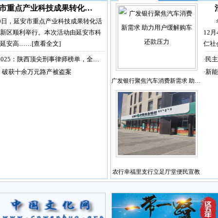
市重点产业科技成果转化…
30日，延安市重点产业科技成果转化活
新区顺利举行。本次活动由延安市科
12
延安高……
[查看全文]
仁社
2025：陕西顶尖刑事律师榜单，全…
·
民主
，破获十余万元路产被盗案
·
新能
广发银行聚焦汽车消费新需求 助…
农行幸福里支行立足厅堂便民宣教