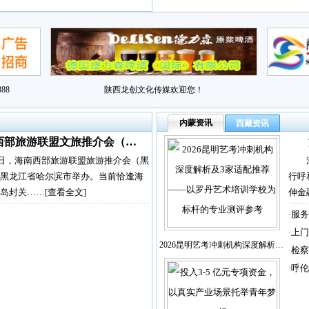
88
陕西龙创文化传媒欢迎您！
内蒙资讯
西藏资讯
西部旅游联盟文旅推介会（…
2日，海南西部旅游联盟旅游推介会（黑
黑龙江省哈尔滨市举办。当前恰逢海
行呼
岛封关……
[查看全文]
伸金
·
服务
·
上门
2026昆明艺考冲刺机构深度解析…
·
检察
·
呼伦