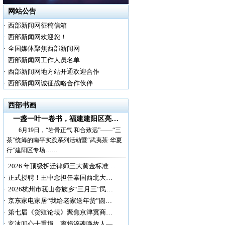
网站公告
·
西部新闻网征稿信箱
·
西部新闻网欢迎您！
·
全国媒体聚焦西部新闻网
·
西部新闻网工作人员名单
·
西部新闻网地方站开通欢迎合作
·
西部新闻网诚征战略合作伙伴
西部书画
一盏一叶一卷书，福建建阳区亮…
6月19日，“岩骨正气 和合致远”——“三
茶”统筹的南平实践系列活动暨“武夷茶·华夏
行”建阳区专场……
·
2026 年顶级拆迁律师三大黄金标准…
·
正式授聘！王中念担任泰国西北大…
·
2026杭州市莪山畲族乡“三月三”民…
·
京东家电家居“我给老家送年货”圆…
·
第七届《货殖论坛》聚焦京津冀商…
·
玄冰叩心十重境，离焰淬魂唤故人—…