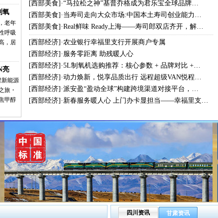
[
西部美食
]·
“马拉松之神”基普乔格成为君乐宝全球品牌…
制氧
[
西部美食
]·
当寿司走向大众市场:中国本土寿司创业能力…
，老年
[
西部美食
]·
Real鲜味 Ready上海——寿司郎双店齐开，解…
性呼吸
[
西部经济
]·
农业银行幸福里支行开展商户专属
高，居
[
西部经济
]·
服务零距离 助残暖人心
[
西部经济
]·
5L制氧机选购推荐：核心参数 + 品牌对比 +…
N亮
[
西部经济
]·
动力焕新，悦享品质出行 远程超级VAN悦程…
程新能源
[
西部经济
]·
派安盈“盈动全球”构建跨境渠道对接平台，…
之旅・
焦甲醇
[
西部经济
]·
新春服务暖人心 上门办卡显担当——幸福里支…
四川资讯
甘肃资讯