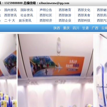
13259888888
总编信箱：xibuxinwenw@qq.com
心
国内资讯
国际资讯
声明公告
西部教育
西部文化
西部健
焦
西部资讯
社会资讯
西部社区
西部旅游
西部美食
西部房
条
二 十 大
娱乐资讯
西部经济
西部企业
西部科技
西部汽
陕西
重庆
四川
甘肃
广西
云