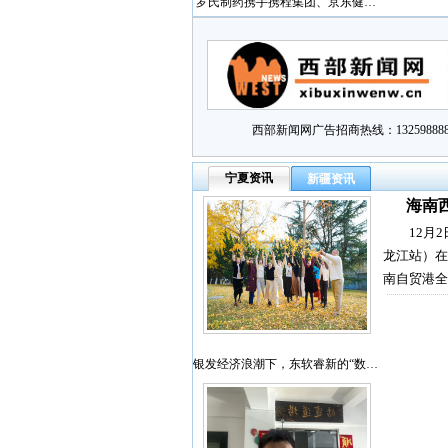
罗氏制药携手携程集团、京东健…
西部新闻网广告招商热线：132598888
宁夏资讯
新疆资讯
海南
12月
龙江站）在
南自贸港全
银发经济浪潮下，东软睿新的“数…