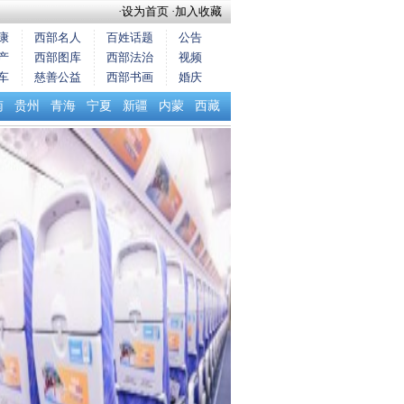
·
设为首页
·
加入收藏
康
西部名人
百姓话题
公告
产
西部图库
西部法治
视频
车
慈善公益
西部书画
婚庆
南
贵州
青海
宁夏
新疆
内蒙
西藏