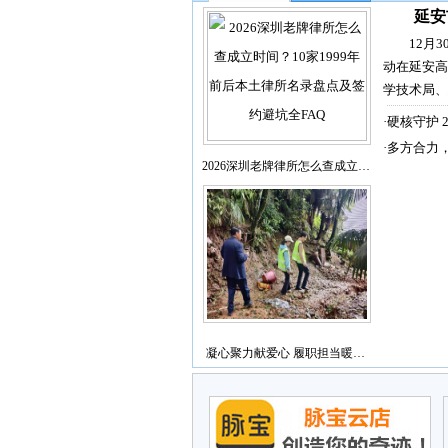
延安
12月
动在延安高
学技术局、
·
硬核守护 
·
多方合力
2026深圳老牌律所怎么查成立…
凝心聚力献爱心 履职担当暖…