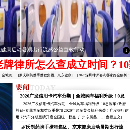
东健康启动暑期出行流感公益宣教行动
圳老牌律所怎么查成立时间？10
｜全城购
]
[
罗氏制药携手携程集团、京东健康
]
[
2026深圳律师咨询哪家好全解析
2026广发信用卡汽车分期｜全城购车福利升级！0息
2026广发信用卡汽车分期｜全城购车福利升级！0息购车+政府
补贴+专属养车权益双重叠加 2026年购车黄金福利来袭！广发银行信
用卡汽车分期重磅开启全国统一权益+广州专属叠……
[查看全文]
罗氏制药携手携程集团、京东健康启动暑期出行流