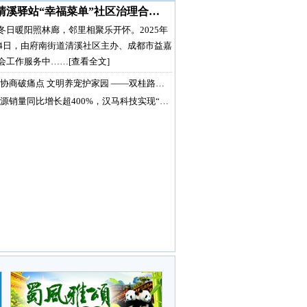
清溪驿站“幸福菜单”社区治理合…
冬日暖阳照林廊，邻里相聚乐开怀。2025年
月4日，由府南街道清溪社区主办、成都市益嘉
会工作服务中……
[查看全文]
协商破痛点 文明养宠护家园 ——双桂路…
源销量同比增长超400%，汉马科技实现“…