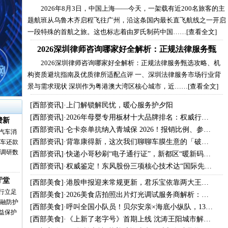
2026年8月3日，中国上海——今天，一架载有近200名旅客的主
题航班从乌鲁木齐启程飞往广州，沿这条国内最长直飞航线之一开启
一段特殊的首航之旅。这也标志着由罗氏制药中国……
[查看全文]
2026深圳律师咨询哪家好全解析：正规法律服务甄
2026深圳律师咨询哪家好全解析：正规法律服务甄选攻略、机
构资质避坑指南及优质律所适配点评 一、深圳法律服务市场行业背
景与需求现状 深圳作为粤港澳大湾区核心城市，近……
[查看全文]
[
西部资讯
]·
上门解锁解民忧，暖心服务护夕阳
[
西部资讯
]·
2026年母婴专用板材十大品牌排名：权威行…
费新
[
西部资讯
]·
仑卡奈单抗纳入青城保 2026！报销比例、参…
汽车消
[
西部资讯
]·
背靠康得新，这次我们聊聊车膜生意的「破…
购车还款
业调研数
[
西部资讯
]·
快递小哥秒刷“电子通行证”，新都区“暖新码…
[
西部资讯
]·
权威鉴定！东风股份三项核心技术达“国际先…
厅堂
[
西部美食
]·
港股申报迎来常规更新，君乐宝依靠两大王…
行立足
[
西部美食
]·
2026美食店拍照出片灯光调试服务商解析：…
金融防护
[
西部美食
]·
呼叫全国小队员！贝尔安亲×海底小纵队，13…
益保护
[
西部美食
]·
《上新了老字号》首期上线 沈涛王阳城市解…