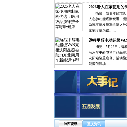
2026老人在家使用的
摘要：随着年龄增长
人心肺功能逐渐衰退，慢
系统疾病发病率也随之升
家氧疗成为很……
远程甲醇电动超级VA
摘要：5月22日，远
商用车甲醇电动产品品鉴
沈阳站隆重启幕。活动聚
能源低温场……
陕西资讯
重庆资讯