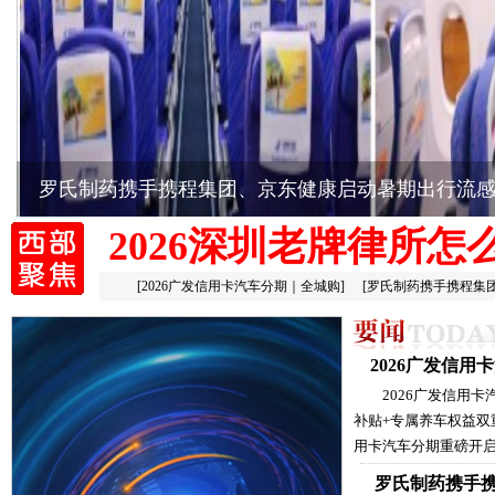
罗氏制药携手携程集团、京东健康启动暑期出行流
2026深圳老牌律所怎
[
2026广发信用卡汽车分期｜全城购
]
[
罗氏制药携手携程集
2026广发信
2026广发信用
补贴+专属养车权益双
用卡汽车分期重磅开启
罗氏制药携手