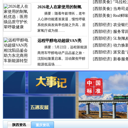
[
西部美食
]·
“马拉
2026老人在家使用的制氧
[
西部美食
]·
当寿司
摘要：随着年龄增长，老年
[
西部美食
]·
Real
人心肺功能逐渐衰退，慢性呼吸
[
西部经济
]·
农业银
系统疾病发病率也随之升高，居
家氧疗成为很……
[
西部经济
]·
服务零
[
西部经济
]·
5L制氧
远程甲醇电动超级VAN亮
[
西部经济
]·
动力焕新
摘要：5月22日，远程新能源
[
西部经济
]·
派安盈
商用车甲醇电动产品品鉴之旅・
沈阳站隆重启幕。活动聚焦甲醇
[
西部经济
]·
新春服
能源低温场……
陕西资讯
重庆资讯