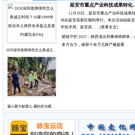
延安市重点产业科技成果转化
12月30日，延安市重点产业科技成果
动在延安高新区顺利举行。本次活动由延安
学技术局、延安高……
[查看全文]
·
硬核守护 2025：陕西顶尖刑事律师榜单，
·
多方合力，破获十余万元路产被盗案
2026深圳老牌律所怎么查成立…
凝心聚力献爱心 履职担当暖…