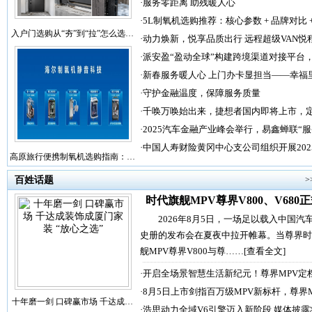
·
服务零距离 助残暖人心
·
5L制氧机选购推荐：核心参数 + 品牌对比 
入户门选购从“夯”到“拉”怎么选…
·
动力焕新，悦享品质出行 远程超级VAN悦
·
派安盈“盈动全球”构建跨境渠道对接平台
·
新春服务暖人心 上门办卡显担当——幸福
·
守护金融温度，保障服务质量
·
千唤万唤始出来，捷想者国内即将上市，
·
2025汽车金融产业峰会举行，易鑫蝉联“
·
中国人寿财险黄冈中心支公司组织开展202
高原旅行便携制氧机选购指南：…
百姓话题
>
时代旗舰MPV尊界V800、V680
2026年8月5日，一场足以载入中国汽
史册的发布会在夏夜中拉开帷幕。当尊界时
舰MPV尊界V800与尊……
[查看全文]
·
开启全场景智慧生活新纪元！尊界MPV定
·
8月5日上市剑指百万级MPV新标杆，尊界
十年磨一剑 口碑赢市场 千达成…
·
浩思动力全域V6引擎迈入新阶段 媒体披露