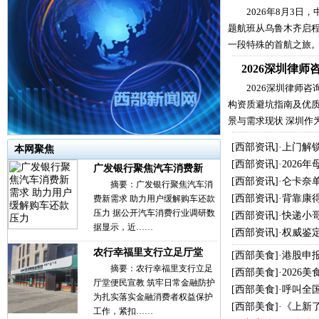
2026年8月3日
题航班从乌鲁木齐启
一段特殊的首航之旅
2026深圳律
2026深圳律师
构资质避坑指南及优质
景与需求现状 深圳作
[
西部资讯
]·
上门解
本网聚焦
[
西部资讯
]·
2026
广发银行聚焦汽车消费新
[
西部资讯
]·
仑卡奈单
摘要：广发银行聚焦汽车消
[
西部资讯
]·
背靠康
费新需求 助力用户缓解购车还款
压力 据公开汽车消费行业调研数
[
西部资讯
]·
快递小哥
据显示，近……
[
西部资讯
]·
权威鉴
农行幸福里支行立足厅堂
[
西部美食
]·
港股申
摘要：农行幸福里支行立足
[
西部美食
]·
2026
厅堂便民宣教 筑牢日常金融防护
[
西部美食
]·
呼叫全
为扎实落实金融消费者权益保护
[
西部美食
]·
《上新
工作，紧扣……