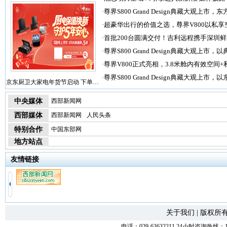
·
尊界S800 Grand Design典藏大观上市，东
·
超豪华出行的价值之选，尊界V800以私享
·
首批200台圆满交付！吉利远程携手深圳
·
尊界S800 Grand Design典藏大观上市，以
·
尊界V800正式亮相，3.8米舱内有效空间+
·
尊界S800 Grand Design典藏大观上市，以
京东厨卫大家电年货节启动 下单…
中央媒体
西部新闻网
西部媒体
西部新闻网
人民头条
特别合作
中国东部网
地方站点
友情链接
关于我们
|
版权所
电话：029-63632211 24小时咨询热线：1