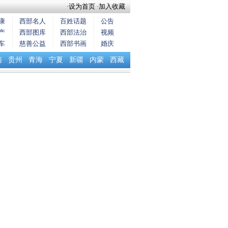
·
设为首页
·
加入收藏
康
西部名人
百姓话题
公告
产
西部图库
西部法治
视频
车
慈善公益
西部书画
婚庆
南
贵州
青海
宁夏
新疆
内蒙
西藏