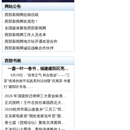
网站公告
·
西部新闻网征稿信箱
·
西部新闻网欢迎您！
·
全国媒体聚焦西部新闻网
·
西部新闻网工作人员名单
·
西部新闻网地方站开通欢迎合作
·
西部新闻网诚征战略合作伙伴
西部书画
一盏一叶一卷书，福建建阳区亮…
6月19日，“岩骨正气 和合致远”——“三
茶”统筹的南平实践系列活动暨“武夷茶·华夏
行”建阳区专场……
·
2026 年顶级拆迁律师三大黄金标准…
·
正式授聘！王中念担任泰国西北大…
·
2026杭州市莪山畲族乡“三月三”民…
·
京东家电家居“我给老家送年货”圆…
·
第七届《货殖论坛》聚焦京津冀商…
·
玄冰叩心十重境，离焰淬魂唤故人—…