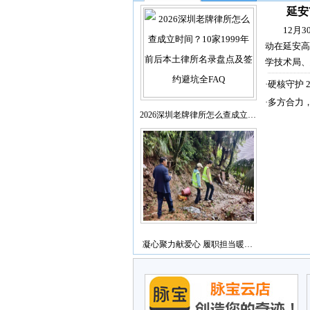
延安
12月
动在延安高
学技术局、
·
硬核守护 
·
多方合力
2026深圳老牌律所怎么查成立…
凝心聚力献爱心 履职担当暖…