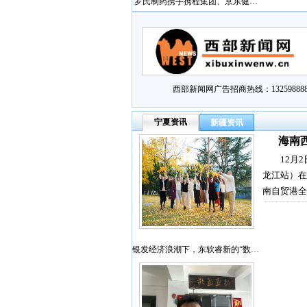
罗氏制药携手携程集团、京东健…
西部新闻网广告招商热线：132598888
宁夏资讯
新疆资讯
海南
12月
龙江站）在
南自贸港全
银发经济浪潮下，东软睿新的“数…