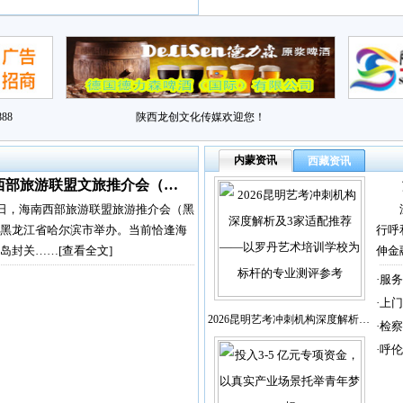
88
陕西龙创文化传媒欢迎您！
内蒙资讯
西藏资讯
西部旅游联盟文旅推介会（…
2日，海南西部旅游联盟旅游推介会（黑
黑龙江省哈尔滨市举办。当前恰逢海
行呼
岛封关……
[查看全文]
伸金
·
服务
·
上门
2026昆明艺考冲刺机构深度解析…
·
检察
·
呼伦