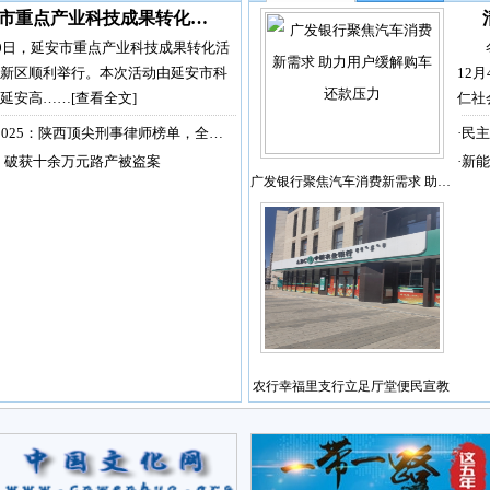
市重点产业科技成果转化…
30日，延安市重点产业科技成果转化活
新区顺利举行。本次活动由延安市科
12
延安高……
[查看全文]
仁社
2025：陕西顶尖刑事律师榜单，全…
·
民主
，破获十余万元路产被盗案
·
新能
广发银行聚焦汽车消费新需求 助…
农行幸福里支行立足厅堂便民宣教