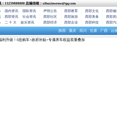
13259888888
总编信箱：xibuxinwenw@qq.com
心
国内资讯
国际资讯
声明公告
西部教育
西部文化
西部健
焦
西部资讯
社会资讯
西部社区
西部旅游
西部美食
西部房
条
二 十 大
娱乐资讯
西部经济
西部企业
西部科技
西部汽
陕西
重庆
四川
甘肃
广西
云