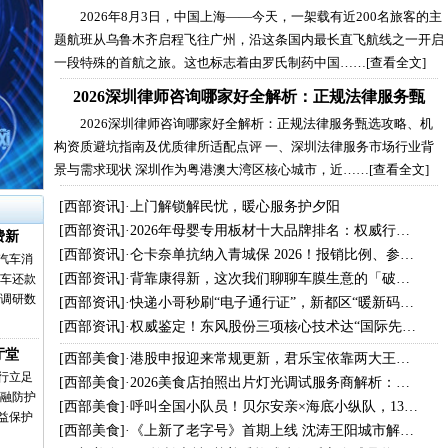
2026年8月3日，中国上海——今天，一架载有近200名旅客的主
题航班从乌鲁木齐启程飞往广州，沿这条国内最长直飞航线之一开启
一段特殊的首航之旅。这也标志着由罗氏制药中国……
[查看全文]
2026深圳律师咨询哪家好全解析：正规法律服务甄
2026深圳律师咨询哪家好全解析：正规法律服务甄选攻略、机
构资质避坑指南及优质律所适配点评 一、深圳法律服务市场行业背
景与需求现状 深圳作为粤港澳大湾区核心城市，近……
[查看全文]
[
西部资讯
]·
上门解锁解民忧，暖心服务护夕阳
[
西部资讯
]·
2026年母婴专用板材十大品牌排名：权威行…
费新
[
西部资讯
]·
仑卡奈单抗纳入青城保 2026！报销比例、参…
汽车消
[
西部资讯
]·
背靠康得新，这次我们聊聊车膜生意的「破…
购车还款
业调研数
[
西部资讯
]·
快递小哥秒刷“电子通行证”，新都区“暖新码…
[
西部资讯
]·
权威鉴定！东风股份三项核心技术达“国际先…
厅堂
[
西部美食
]·
港股申报迎来常规更新，君乐宝依靠两大王…
行立足
[
西部美食
]·
2026美食店拍照出片灯光调试服务商解析：…
金融防护
[
西部美食
]·
呼叫全国小队员！贝尔安亲×海底小纵队，13…
益保护
[
西部美食
]·
《上新了老字号》首期上线 沈涛王阳城市解…