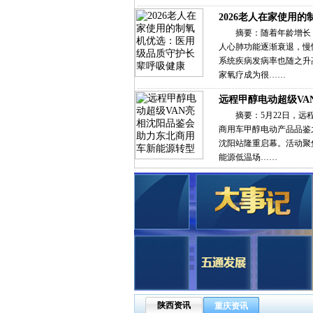
2026老人在家使用的
摘要：随着年龄增长
人心肺功能逐渐衰退，慢
系统疾病发病率也随之升
家氧疗成为很……
远程甲醇电动超级VA
摘要：5月22日，远
商用车甲醇电动产品品鉴
沈阳站隆重启幕。活动聚
能源低温场……
陕西资讯
重庆资讯