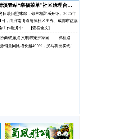
清溪驿站“幸福菜单”社区治理合…
冬日暖阳照林廊，邻里相聚乐开怀。2025年
月4日，由府南街道清溪社区主办、成都市益嘉
会工作服务中……
[查看全文]
协商破痛点 文明养宠护家园 ——双桂路…
源销量同比增长超400%，汉马科技实现“…