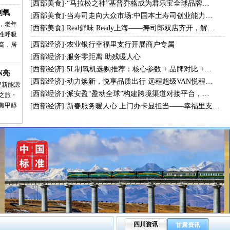
[
西部美食
]·
“马拉松之神”基普乔格成为君乐宝全球品牌…
制氧
[
西部美食
]·
当寿司走向大众市场:中国本土寿司创业能力…
，老年
[
西部美食
]·
Real鲜味 Ready上海——寿司郎双店齐开，解…
性呼吸
[
西部经济
]·
农业银行幸福里支行开展商户专属
高，居
[
西部经济
]·
服务零距离 助残暖人心
[
西部经济
]·
5L制氧机选购推荐：核心参数 + 品牌对比 +…
N亮
[
西部经济
]·
动力焕新，悦享品质出行 远程超级VAN悦程…
程新能源
[
西部经济
]·
派安盈“盈动全球”构建跨境渠道对接平台，…
之旅・
焦甲醇
[
西部经济
]·
新春服务暖人心 上门办卡显担当——幸福里支…
四川资讯
甘肃资讯