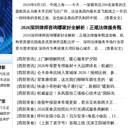
2026年8月3日，中国上海——今天，一架载有近200名旅客的主
题航班从乌鲁木齐启程飞往广州，沿这条国内最长直飞航线之一开启
一段特殊的首航之旅。这也标志着由罗氏制药中国……
[查看全文]
2026深圳律师咨询哪家好全解析：正规法律服务甄
2026深圳律师咨询哪家好全解析：正规法律服务甄选攻略、机
构资质避坑指南及优质律所适配点评 一、深圳法律服务市场行业背
景与需求现状 深圳作为粤港澳大湾区核心城市，近……
[查看全文]
[
西部资讯
]·
上门解锁解民忧，暖心服务护夕阳
[
西部资讯
]·
2026年母婴专用板材十大品牌排名：权威行…
费新
[
西部资讯
]·
仑卡奈单抗纳入青城保 2026！报销比例、参…
汽车消
[
西部资讯
]·
背靠康得新，这次我们聊聊车膜生意的「破…
购车还款
业调研数
[
西部资讯
]·
快递小哥秒刷“电子通行证”，新都区“暖新码…
[
西部资讯
]·
权威鉴定！东风股份三项核心技术达“国际先…
厅堂
[
西部美食
]·
港股申报迎来常规更新，君乐宝依靠两大王…
行立足
[
西部美食
]·
2026美食店拍照出片灯光调试服务商解析：…
金融防护
[
西部美食
]·
呼叫全国小队员！贝尔安亲×海底小纵队，13…
益保护
[
西部美食
]·
《上新了老字号》首期上线 沈涛王阳城市解…