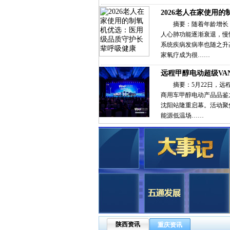
2026老人在家使用的
摘要：随着年龄增长
人心肺功能逐渐衰退，慢
系统疾病发病率也随之升
家氧疗成为很……
远程甲醇电动超级VA
摘要：5月22日，远
商用车甲醇电动产品品鉴
沈阳站隆重启幕。活动聚
能源低温场……
陕西资讯
重庆资讯