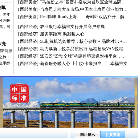
[
西部美食
]·
“马拉松之神”基普乔格成为君乐宝全球品牌…
制氧
[
西部美食
]·
当寿司走向大众市场:中国本土寿司创业能力…
，老年
[
西部美食
]·
Real鲜味 Ready上海——寿司郎双店齐开，解…
性呼吸
[
西部经济
]·
农业银行幸福里支行开展商户专属
高，居
[
西部经济
]·
服务零距离 助残暖人心
[
西部经济
]·
5L制氧机选购推荐：核心参数 + 品牌对比 +…
N亮
[
西部经济
]·
动力焕新，悦享品质出行 远程超级VAN悦程…
程新能源
[
西部经济
]·
派安盈“盈动全球”构建跨境渠道对接平台，…
之旅・
焦甲醇
[
西部经济
]·
新春服务暖人心 上门办卡显担当——幸福里支…
四川资讯
甘肃资讯