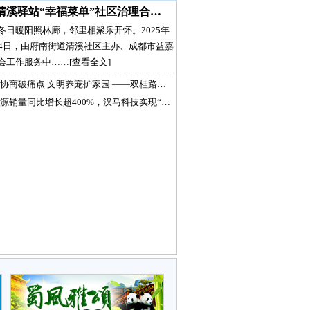
清溪驿站“幸福菜单”社区治理合…
冬日暖阳照林廊，邻里相聚乐开怀。2025年
月4日，由府南街道清溪社区主办、成都市益嘉
会工作服务中……
[查看全文]
协商破痛点 文明养宠护家园 ——双桂路…
源销量同比增长超400%，汉马科技实现“…