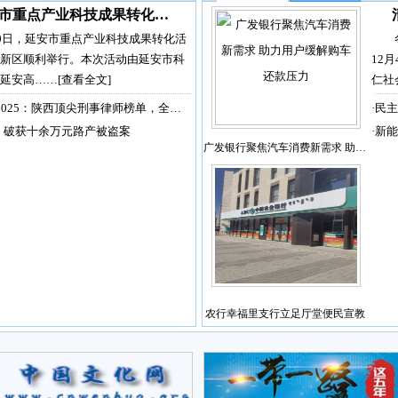
市重点产业科技成果转化…
30日，延安市重点产业科技成果转化活
新区顺利举行。本次活动由延安市科
12
延安高……
[查看全文]
仁社
2025：陕西顶尖刑事律师榜单，全…
·
民主
，破获十余万元路产被盗案
·
新能
广发银行聚焦汽车消费新需求 助…
农行幸福里支行立足厅堂便民宣教