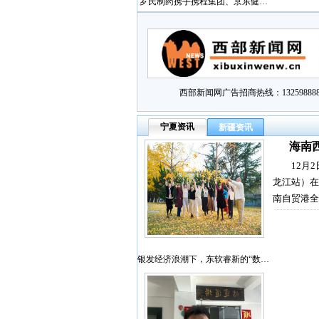
罗氏制药携手携程集团、京东健…
西部新闻网广告招商热线：132598888
宁夏资讯
新疆资讯
海南
12月
龙江站）在
南自贸港全
银发经济浪潮下，东软睿新的“数…