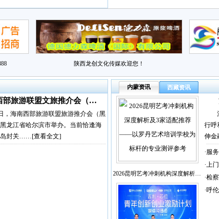
88
陕西龙创文化传媒欢迎您！
内蒙资讯
西藏资讯
西部旅游联盟文旅推介会（…
2日，海南西部旅游联盟旅游推介会（黑
黑龙江省哈尔滨市举办。当前恰逢海
行呼
岛封关……
[查看全文]
伸金
·
服务
·
上门
2026昆明艺考冲刺机构深度解析…
·
检察
·
呼伦