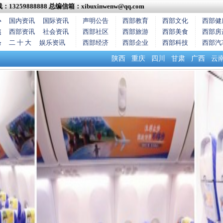
13259888888
总编信箱：xibuxinwenw@qq.com
心
国内资讯
国际资讯
声明公告
西部教育
西部文化
西部健
焦
西部资讯
社会资讯
西部社区
西部旅游
西部美食
西部房
条
二 十 大
娱乐资讯
西部经济
西部企业
西部科技
西部汽
陕西
重庆
四川
甘肃
广西
云