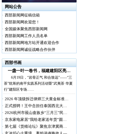
网站公告
·
西部新闻网征稿信箱
·
西部新闻网欢迎您！
·
全国媒体聚焦西部新闻网
·
西部新闻网工作人员名单
·
西部新闻网地方站开通欢迎合作
·
西部新闻网诚征战略合作伙伴
西部书画
一盏一叶一卷书，福建建阳区亮…
6月19日，“岩骨正气 和合致远”——“三
茶”统筹的南平实践系列活动暨“武夷茶·华夏
行”建阳区专场……
·
2026 年顶级拆迁律师三大黄金标准…
·
正式授聘！王中念担任泰国西北大…
·
2026杭州市莪山畲族乡“三月三”民…
·
京东家电家居“我给老家送年货”圆…
·
第七届《货殖论坛》聚焦京津冀商…
·
玄冰叩心十重境，离焰淬魂唤故人—…