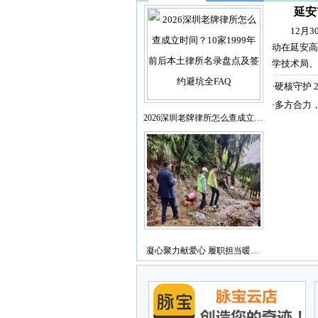
延安
12月
动在延安高
学技术局、
·
硬核守护 
·
多方合力
2026深圳老牌律所怎么查成立…
凝心聚力献爱心 履职担当暖…