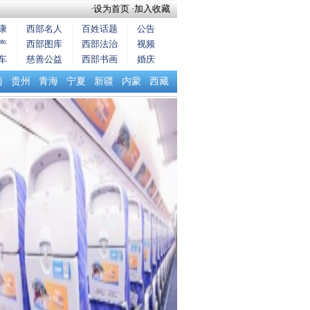
·
设为首页
·
加入收藏
康
西部名人
百姓话题
公告
产
西部图库
西部法治
视频
车
慈善公益
西部书画
婚庆
南
贵州
青海
宁夏
新疆
内蒙
西藏