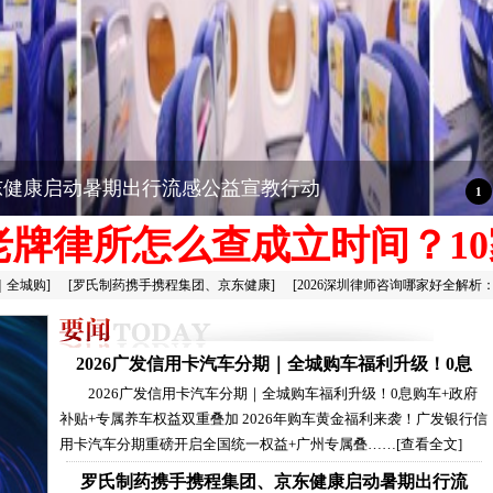
东健康启动暑期出行流感公益宣教行动
圳老牌律所怎么查成立时间？10
｜全城购
]
[
罗氏制药携手携程集团、京东健康
]
[
2026深圳律师咨询哪家好全解析
2026广发信用卡汽车分期｜全城购车福利升级！0息
2026广发信用卡汽车分期｜全城购车福利升级！0息购车+政府
补贴+专属养车权益双重叠加 2026年购车黄金福利来袭！广发银行信
用卡汽车分期重磅开启全国统一权益+广州专属叠……
[查看全文]
罗氏制药携手携程集团、京东健康启动暑期出行流