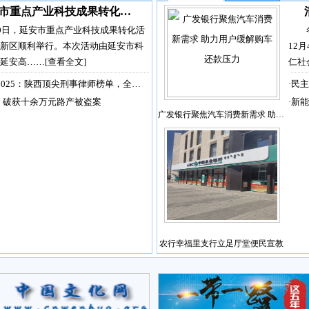
市重点产业科技成果转化…
30日，延安市重点产业科技成果转化活
新区顺利举行。本次活动由延安市科
12
延安高……
[查看全文]
仁社
2025：陕西顶尖刑事律师榜单，全…
·
民主
，破获十余万元路产被盗案
·
新能
广发银行聚焦汽车消费新需求 助…
农行幸福里支行立足厅堂便民宣教