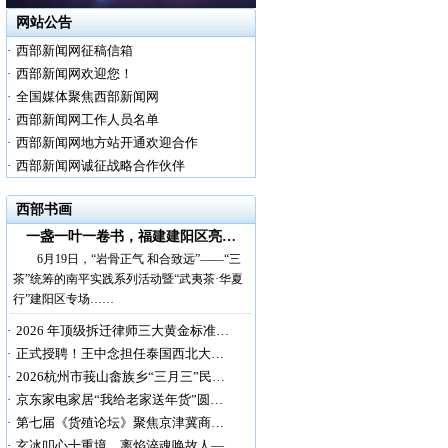
网站公告
·
西部新闻网征稿信箱
·
西部新闻网欢迎您！
·
全国媒体聚焦西部新闻网
·
西部新闻网工作人员名单
·
西部新闻网地方站开通欢迎合作
·
西部新闻网诚征战略合作伙伴
西部书画
一盏一叶一卷书，福建建阳区亮…
6月19日，“岩骨正气 和合致远”——“三
茶”统筹的南平实践系列活动暨“武夷茶·华夏
行”建阳区专场……
·
2026 年顶级拆迁律师三大黄金标准…
·
正式授聘！王中念担任泰国西北大…
·
2026杭州市莪山畲族乡“三月三”民…
·
京东家电家居“我给老家送年货”圆…
·
第七届《货殖论坛》聚焦京津冀商…
·
玄冰叩心十重境，离焰淬魂唤故人—…