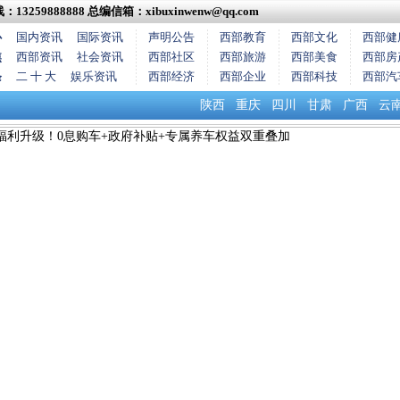
13259888888
总编信箱：xibuxinwenw@qq.com
心
国内资讯
国际资讯
声明公告
西部教育
西部文化
西部健
焦
西部资讯
社会资讯
西部社区
西部旅游
西部美食
西部房
条
二 十 大
娱乐资讯
西部经济
西部企业
西部科技
西部汽
陕西
重庆
四川
甘肃
广西
云