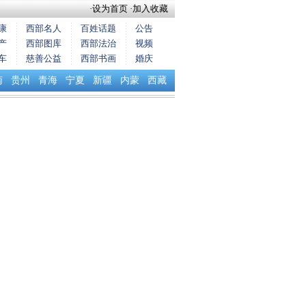
·
设为首页
·
加入收藏
康
西部名人
百姓话题
公告
产
西部图库
西部法治
视频
车
慈善公益
西部书画
婚庆
南
贵州
青海
宁夏
新疆
内蒙
西藏