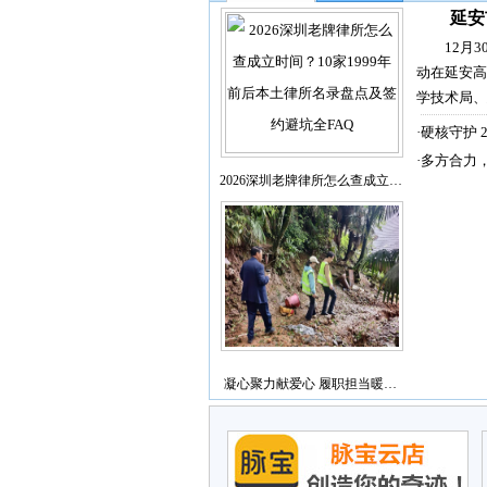
延安
12月
动在延安高
学技术局、
·
硬核守护 
·
多方合力
2026深圳老牌律所怎么查成立…
凝心聚力献爱心 履职担当暖…