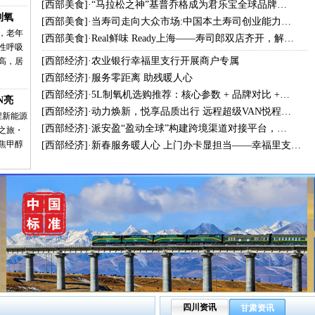
[
西部美食
]·
“马拉松之神”基普乔格成为君乐宝全球品牌…
制氧
[
西部美食
]·
当寿司走向大众市场:中国本土寿司创业能力…
，老年
[
西部美食
]·
Real鲜味 Ready上海——寿司郎双店齐开，解…
性呼吸
[
西部经济
]·
农业银行幸福里支行开展商户专属
高，居
[
西部经济
]·
服务零距离 助残暖人心
[
西部经济
]·
5L制氧机选购推荐：核心参数 + 品牌对比 +…
N亮
[
西部经济
]·
动力焕新，悦享品质出行 远程超级VAN悦程…
程新能源
[
西部经济
]·
派安盈“盈动全球”构建跨境渠道对接平台，…
之旅・
焦甲醇
[
西部经济
]·
新春服务暖人心 上门办卡显担当——幸福里支…
四川资讯
甘肃资讯