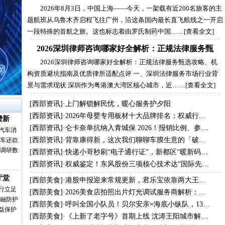
2026年8月3日，中国上海——今天，一架载有近200名旅客的主
题航班从乌鲁木齐启程飞往广州，沿这条国内最长直飞航线之一开启
一段特殊的首航之旅。这也标志着由罗氏制药中国……
[查看全文]
2026深圳律师咨询哪家好全解析：正规法律服务甄
2026深圳律师咨询哪家好全解析：正规法律服务甄选攻略、机
构资质避坑指南及优质律所适配点评 一、深圳法律服务市场行业背
景与需求现状 深圳作为粤港澳大湾区核心城市，近……
[查看全文]
[
西部资讯
]·
上门解锁解民忧，暖心服务护夕阳
[
西部资讯
]·
2026年母婴专用板材十大品牌排名：权威行…
费新
[
西部资讯
]·
仑卡奈单抗纳入青城保 2026！报销比例、参…
汽车消
[
西部资讯
]·
背靠康得新，这次我们聊聊车膜生意的「破…
购车还款
业调研数
[
西部资讯
]·
快递小哥秒刷“电子通行证”，新都区“暖新码…
[
西部资讯
]·
权威鉴定！东风股份三项核心技术达“国际先…
厅堂
[
西部美食
]·
港股申报迎来常规更新，君乐宝依靠两大王…
行立足
[
西部美食
]·
2026美食店拍照出片灯光调试服务商解析：…
金融防护
[
西部美食
]·
呼叫全国小队员！贝尔安亲×海底小纵队，13…
益保护
[
西部美食
]·
《上新了老字号》首期上线 沈涛王阳城市解…