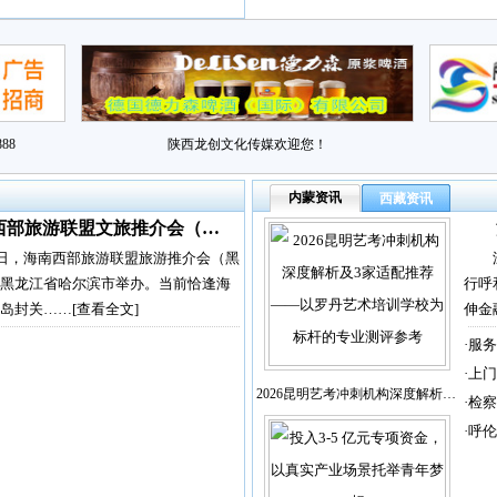
88
陕西龙创文化传媒欢迎您！
内蒙资讯
西藏资讯
西部旅游联盟文旅推介会（…
2日，海南西部旅游联盟旅游推介会（黑
黑龙江省哈尔滨市举办。当前恰逢海
行呼
岛封关……
[查看全文]
伸金
·
服务
·
上门
2026昆明艺考冲刺机构深度解析…
·
检察
·
呼伦