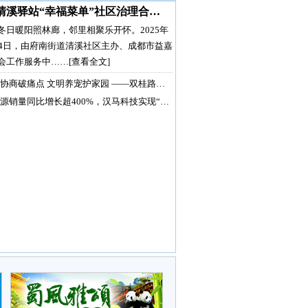
清溪驿站“幸福菜单”社区治理合…
冬日暖阳照林廊，邻里相聚乐开怀。2025年
月4日，由府南街道清溪社区主办、成都市益嘉
会工作服务中……
[查看全文]
协商破痛点 文明养宠护家园 ——双桂路…
源销量同比增长超400%，汉马科技实现“…