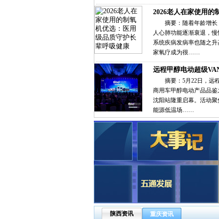
2026老人在家使用的
摘要：随着年龄增长
人心肺功能逐渐衰退，慢
系统疾病发病率也随之升
家氧疗成为很……
远程甲醇电动超级VA
摘要：5月22日，远
商用车甲醇电动产品品鉴
沈阳站隆重启幕。活动聚
能源低温场……
陕西资讯
重庆资讯