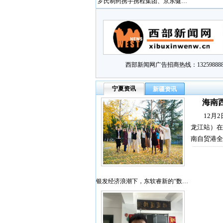
罗氏制药携手携程集团、京东健…
西部新闻网广告招商热线：132598888
宁夏资讯
新疆资讯
海南
12月
龙江站）在
南自贸港全
银发经济浪潮下，东软睿新的“数…