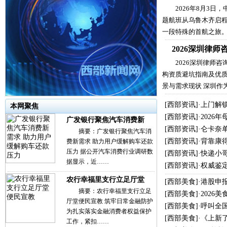
2026年8月3日
题航班从乌鲁木齐启
一段特殊的首航之旅
2026深圳律
2026深圳律师
构资质避坑指南及优质
景与需求现状 深圳作
[
西部资讯
]·
上门解
本网聚焦
[
西部资讯
]·
2026
广发银行聚焦汽车消费新
[
西部资讯
]·
仑卡奈单
摘要：广发银行聚焦汽车消
[
西部资讯
]·
背靠康
费新需求 助力用户缓解购车还款
压力 据公开汽车消费行业调研数
[
西部资讯
]·
快递小哥
据显示，近……
[
西部资讯
]·
权威鉴
农行幸福里支行立足厅堂
[
西部美食
]·
港股申
摘要：农行幸福里支行立足
[
西部美食
]·
2026
厅堂便民宣教 筑牢日常金融防护
[
西部美食
]·
呼叫全
为扎实落实金融消费者权益保护
[
西部美食
]·
《上新
工作，紧扣……