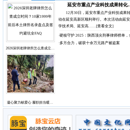
延安市重点产业科技成果转化
12月30日，延安市重点产业科技成果
动在延安高新区顺利举行。本次活动由延安
学技术局、延安高……
[查看全文]
·
硬核守护 2025：陕西顶尖刑事律师榜单，
·
多方合力，破获十余万元路产被盗案
2026深圳老牌律所怎么查成立…
凝心聚力献爱心 履职担当暖…