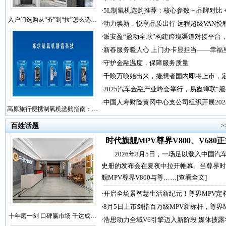
·
5L制氧机选购推荐：核心参数 + 品牌对比 
入户门选购从“夯”到“拉”怎么选…
·
动力焕新，悦享品质出行 远程超级VAN悦
·
派安盈“盈动全球”构建跨境渠道对接平台
·
新春服务暖人心 上门办卡显担当——幸福
·
守护金融温度，保障服务质量
·
千唤万唤始出来，捷想者国内即将上市，
·
2025汽车金融产业峰会举行，易鑫蝉联“
·
中国人寿财险黄冈中心支公司组织开展202
高原旅行便携制氧机选购指南：…
百姓话题
>
时代旗舰MPV尊界V800、V680
2026年8月5日，一场足以载入中国汽
史册的发布会在夏夜中拉开帷幕。当尊界时
舰MPV尊界V800与尊……
[查看全文]
·
开启全场景智慧生活新纪元！尊界MPV定
·
8月5日上市剑指百万级MPV新标杆，尊界
十年磨一剑 口碑赢市场 千达成…
·
浩思动力全域V6引擎迈入新阶段 媒体披露