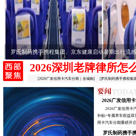
罗氏制药携手携程集团、京东健康启动暑期出行流
2026深圳老牌律所怎
[
2026广发信用卡汽车分期｜全城购
]
[
罗氏制药携手携程集
2026广发信
2026广发信用
补贴+专属养车权益双
用卡汽车分期重磅开启
罗氏制药携手