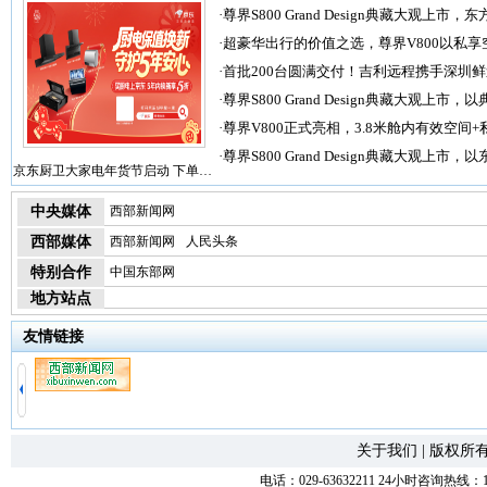
·
尊界S800 Grand Design典藏大观上市，东
·
超豪华出行的价值之选，尊界V800以私享
·
首批200台圆满交付！吉利远程携手深圳
·
尊界S800 Grand Design典藏大观上市，以
·
尊界V800正式亮相，3.8米舱内有效空间+
·
尊界S800 Grand Design典藏大观上市，以
京东厨卫大家电年货节启动 下单…
中央媒体
西部新闻网
西部媒体
西部新闻网
人民头条
特别合作
中国东部网
地方站点
友情链接
关于我们
|
版权所
电话：029-63632211 24小时咨询热线：1