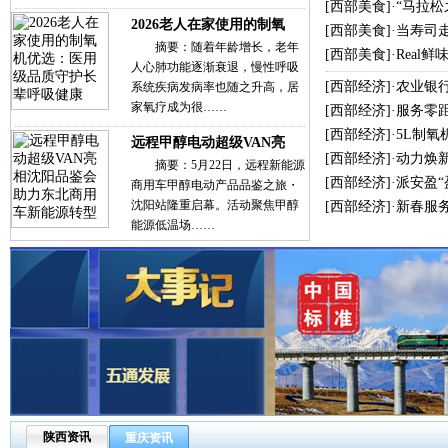
[
西部美食
]·
“马拉
2026老人在家使用的制氧
[
西部美食
]·
当寿司
摘要：随着年龄增长，老年
[
西部美食
]·
Real
人心肺功能逐渐衰退，慢性呼吸
[
西部经济
]·
农业银
系统疾病发病率也随之升高，居
家氧疗成为很……
[
西部经济
]·
服务零
[
西部经济
]·
5L制氧
远程甲醇电动超级VAN亮
[
西部经济
]·
动力焕新
摘要：5月22日，远程新能源
[
西部经济
]·
派安盈
商用车甲醇电动产品品鉴之旅・
沈阳站隆重启幕。活动聚焦甲醇
[
西部经济
]·
新春服
能源低温场……
陕西资讯
重庆资讯