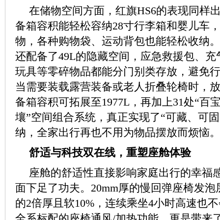
在储物空间方面，红旗HS6的表现同样出
备箱容积能轻松容纳28寸行李箱和婴儿车
物，各种购物袋、运动背包也能轻松收纳
还配备了49L的隐藏空间，应急救援包、
玩具等零碎物品都能分门别类存放，避免
当需要装载露营装备或老人折叠轮椅时，
备箱容积可拓展至1977L，再加上31处“百
壤”空间组合系统，真正实现了“可藏、可固
纳，全家出行再也不用为物品摆放而烦恼
舒适与科技双在线，重塑座舱体验
座舱的舒适性直接影响家庭出行的幸福感
面下足了功夫。20mm厚的慢回弹座椅发
的2倍厚且软10%，连续乘坐4小时高速也
全系标配的座椅通风/加热功能，更是带来