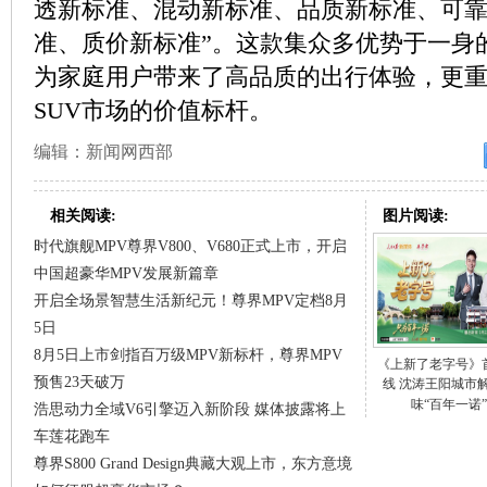
透新标准、混动新标准、品质新标准、可
准、质价新标准”。这款集众多优势于一身的
为家庭用户带来了高品质的出行体验，更
SUV市场的价值标杆。
编辑：新闻网西部
相关阅读:
图片阅读:
时代旗舰MPV尊界V800、V680正式上市，开启
中国超豪华MPV发展新篇章
开启全场景智慧生活新纪元！尊界MPV定档8月
5日
8月5日上市剑指百万级MPV新标杆，尊界MPV
《上新了老字号》
预售23天破万
线 沈涛王阳城市
味“百年一诺”
浩思动力全域V6引擎迈入新阶段 媒体披露将上
车莲花跑车
尊界S800 Grand Design典藏大观上市，东方意境