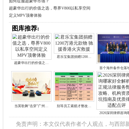
如何征服超豪华市场？
超豪华出行的价值之选，尊界V800以私享空间
定义MPV顶奢体验
图库推荐:
君乐宝集团捐赠1200…
超豪华出行的价值之…
首个海外备件仓落
当英歌舞“击穿”广州…
别等员工索赔才整改…
2026深圳律师咨询
免责声明：本文仅代表作者个人观点，与西部