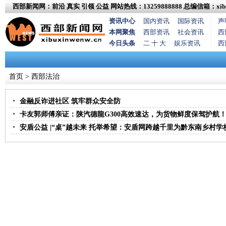
西部新闻网：前沿 真实 引领 公益
网站热线：13259888888
总编信箱：xibux
资讯中心
国内资讯
国际资讯
声
本网聚焦
西部资讯
社会资讯
西
今日头条
二 十 大
娱乐资讯
西
首页
> 西部法治
金融反诈进社区 筑牢群众安全防
卡友郭师傅亲证：陕汽德龍G300高效速达，为货物鲜度保驾护航
安盾公益 |“桌”越未来 托举希望：安盾网跨越千里为黔东南乡村学