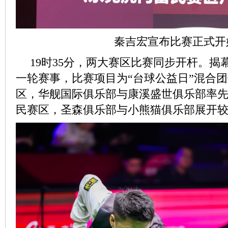
秦吉宏宣布比赛正式开
19时35分，两大赛区比赛同步开杆。揭
一轮赛事，比赛项目为“台球公益日”混合
区，华舰国际俱乐部与康溪盛世俱乐部率
民赛区，圣森俱乐部与小熊猫俱乐部展开