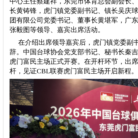
中心主任蔡建祥，东莞市体育总会副会长
长黄铸锋，虎门镇党委副书记、镇长吴庆
团有限公司党委书记、董事长黄堪军，广
张毅图等领导、嘉宾出席活动。
在介绍出席领导嘉宾后，虎门镇党委副
辞。中国台球协会党支部书记、秘书长秦
虎门富民主场正式开赛。在开杆环节，出
杆，见证CBL联赛虎门富民主场开启新程。