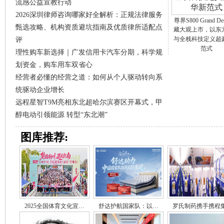
流感公益宣教行动
2026深圳律师咨询哪家好全解析：正规法律服务
尊界S800 Grand De
甄选攻略、机构资质避坑指南及优质律所适配点
藏大观上市，以东
与全栈科技定义超
评
范式
理性购车新选择｜广发信用卡汽车分期，科学规
划资金，购车用车双省心
经营者必懂的经营之道：如何从个人驱动转向系
统驱动企业增长
远程星智T9M亮相东北超哈尔滨赛区开幕式，甲
醇电动引领能源 转型“东北潮”
图库推荐:
2025全国体育文化宣…
舒达护航国家队：以…
罗氏制药携手携程