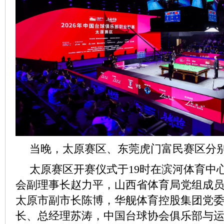
当晚，太原赛区、东莞虎门富民赛区分
太原赛区开赛仪式于19时在滨河体育中
会副理事长赵力平，山西省体育局党组成
太原市副市长陈博，华舰体育控股集团党
长、总经理苏涛，中国台球协会俱乐部与