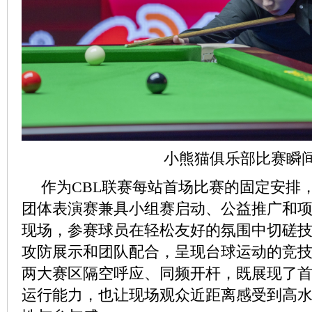
小熊猫俱乐部比赛瞬
作为CBL联赛每站首场比赛的固定安排，
团体表演赛兼具小组赛启动、公益推广和
现场，参赛球员在轻松友好的氛围中切磋
攻防展示和团队配合，呈现台球运动的竞
两大赛区隔空呼应、同频开杆，既展现了首
运行能力，也让现场观众近距离感受到高