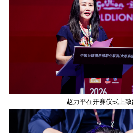
赵力平在开赛仪式上致