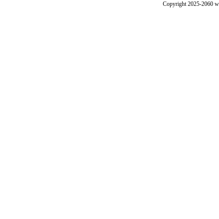
Copyright 2025-2060 w