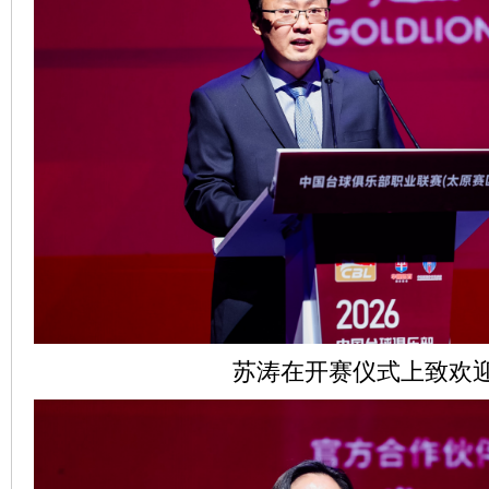
苏涛在开赛仪式上致欢