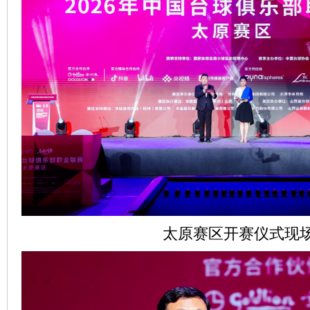
太原赛区开赛仪式现